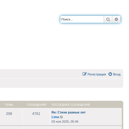
Поиск
Расш
Регистрация
Вход
ТЕМЫ
СООБЩЕНИЯ
ПОСЛЕДНЕЕ СООБЩЕНИЕ
Re: Стихи разных лет
208
4761
Перейти
Lima
к
03 ноя 2025, 05:46
последнему