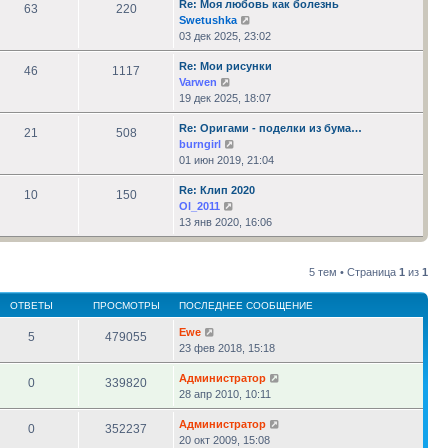
Re: Моя любовь как болезнь
сообщению
63
220
Перейти
Swetushka
к
03 дек 2025, 23:02
последнему
Re: Мои рисунки
сообщению
46
1117
Перейти
Varwen
к
19 дек 2025, 18:07
последнему
Re: Оригами - поделки из бума…
сообщению
21
508
Перейти
burngirl
к
01 июн 2019, 21:04
последнему
Re: Клип 2020
сообщению
10
150
Перейти
Ol_2011
к
13 янв 2020, 16:06
последнему
сообщению
5 тем • Страница
1
из
1
ОТВЕТЫ
ПРОСМОТРЫ
ПОСЛЕДНЕЕ СООБЩЕНИЕ
Ewe
5
479055
23 фев 2018, 15:18
Администратор
0
339820
28 апр 2010, 10:11
Администратор
0
352237
20 окт 2009, 15:08