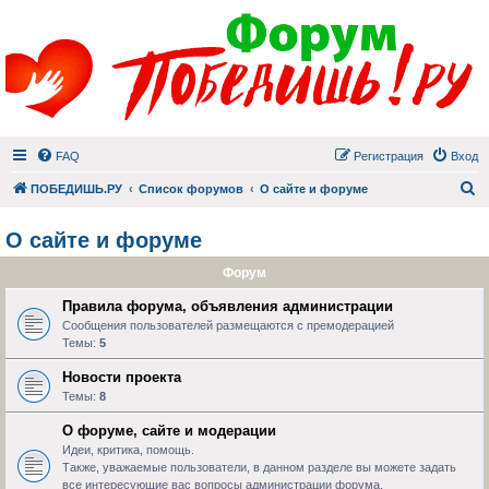
FAQ
Регистрация
Вход
П
ПОБЕДИШЬ.РУ
Список форумов
О сайте и форуме
О сайте и форуме
Форум
Правила форума, объявления администрации
Сообщения пользователей размещаются с премодерацией
Темы:
5
Новости проекта
Темы:
8
О форуме, сайте и модерации
Идеи, критика, помощь.
Также, уважаемые пользователи, в данном разделе вы можете задать
все интересующие вас вопросы администрации форума.