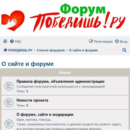
FAQ
Регистрация
Вход
П
ПОБЕДИШЬ.РУ
Список форумов
О сайте и форуме
О сайте и форуме
Форум
Правила форума, объявления администрации
Сообщения пользователей размещаются с премодерацией
Темы:
5
Новости проекта
Темы:
8
О форуме, сайте и модерации
Идеи, критика, помощь.
Также, уважаемые пользователи, в данном разделе вы можете задать
все интересующие вас вопросы администрации форума.