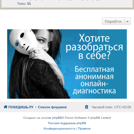
Темы:
51
Перейти
ПОБЕДИШЬ.РУ
Список форумов
Часовой пояс:
UTC+03:00
Создано на основе
phpBB
® Forum Software © phpBB Limited
Русская поддержка phpBB
Конфиденциальность
|
Правила