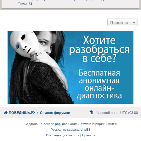
Темы:
51
Перейти
ПОБЕДИШЬ.РУ
Список форумов
Часовой пояс:
UTC+03:00
Создано на основе
phpBB
® Forum Software © phpBB Limited
Русская поддержка phpBB
Конфиденциальность
|
Правила