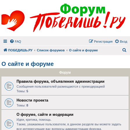
FAQ
Регистрация
Вход
П
ПОБЕДИШЬ.РУ
Список форумов
О сайте и форуме
О сайте и форуме
Форум
Правила форума, объявления администрации
Сообщения пользователей размещаются с премодерацией
Темы:
5
Новости проекта
Темы:
8
О форуме, сайте и модерации
Идеи, критика, помощь.
Также, уважаемые пользователи, в данном разделе вы можете задать
все интересующие вас вопросы администрации форума.