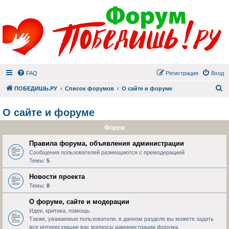
FAQ
Регистрация
Вход
П
ПОБЕДИШЬ.РУ
Список форумов
О сайте и форуме
О сайте и форуме
Форум
Правила форума, объявления администрации
Сообщения пользователей размещаются с премодерацией
Темы:
5
Новости проекта
Темы:
8
О форуме, сайте и модерации
Идеи, критика, помощь.
Также, уважаемые пользователи, в данном разделе вы можете задать
все интересующие вас вопросы администрации форума.