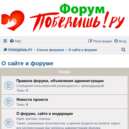
FAQ
Регистрация
Вход
П
ПОБЕДИШЬ.РУ
Список форумов
О сайте и форуме
О сайте и форуме
Форум
Правила форума, объявления администрации
Сообщения пользователей размещаются с премодерацией
Темы:
5
Новости проекта
Темы:
8
О форуме, сайте и модерации
Идеи, критика, помощь.
Также, уважаемые пользователи, в данном разделе вы можете задать
все интересующие вас вопросы администрации форума.