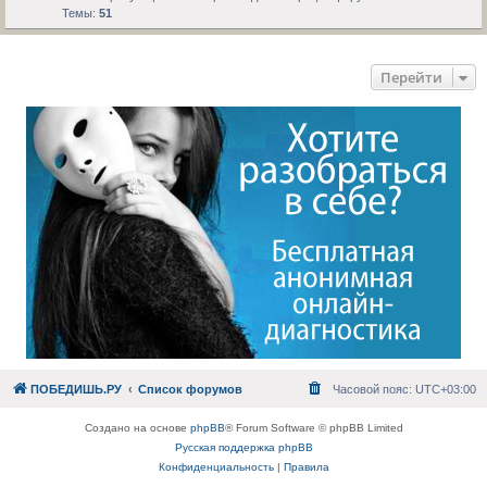
Темы:
51
Перейти
ПОБЕДИШЬ.РУ
Список форумов
Часовой пояс:
UTC+03:00
Создано на основе
phpBB
® Forum Software © phpBB Limited
Русская поддержка phpBB
Конфиденциальность
|
Правила