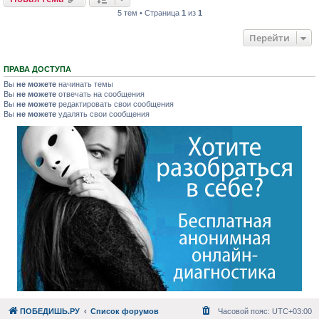
5 тем • Страница
1
из
1
Перейти
ПРАВА ДОСТУПА
Вы
не можете
начинать темы
Вы
не можете
отвечать на сообщения
Вы
не можете
редактировать свои сообщения
Вы
не можете
удалять свои сообщения
ПОБЕДИШЬ.РУ
Список форумов
Часовой пояс:
UTC+03:00