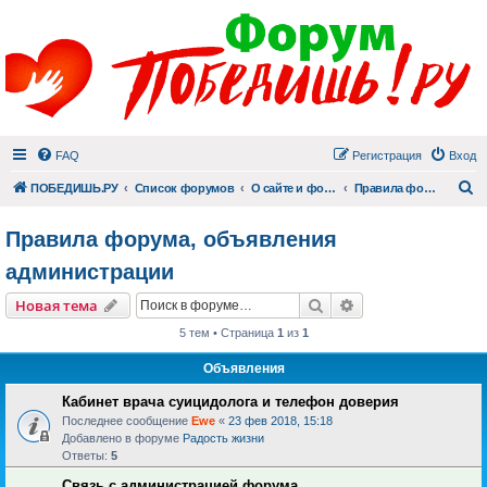
FAQ
Регистрация
Вход
П
ПОБЕДИШЬ.РУ
Список форумов
О сайте и форуме
Правила форума, объявления администрации
Правила форума, объявления
администрации
Поиск
Расширенный пои
Новая тема
5 тем • Страница
1
из
1
Объявления
Кабинет врача суицидолога и телефон доверия
Последнее сообщение
Ewe
«
23 фев 2018, 15:18
Добавлено в форуме
Радость жизни
Ответы:
5
Связь с администрацией форума