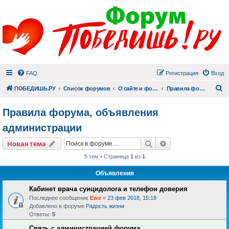
FAQ
Регистрация
Вход
П
ПОБЕДИШЬ.РУ
Список форумов
О сайте и форуме
Правила форума, объявления администрации
Правила форума, объявления
администрации
Поиск
Расширенный пои
Новая тема
5 тем • Страница
1
из
1
Объявления
Кабинет врача суицидолога и телефон доверия
Последнее сообщение
Ewe
«
23 фев 2018, 15:18
Добавлено в форуме
Радость жизни
Ответы:
5
Связь с администрацией форума