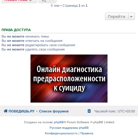
5 тем • Страница
1
из
1
Перейти
ПРАВА ДОСТУПА
Вы
не можете
начинать темы
Вы
не можете
отвечать на сообщения
Вы
не можете
редактировать свои сообщения
Вы
не можете
удалять свои сообщения
ПОБЕДИШЬ.РУ
Список форумов
Часовой пояс:
UTC+03:00
Создано на основе
phpBB
® Forum Software © phpBB Limited
Русская поддержка phpBB
Конфиденциальность
|
Правила