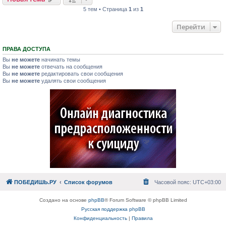
5 тем • Страница
1
из
1
Перейти
ПРАВА ДОСТУПА
Вы
не можете
начинать темы
Вы
не можете
отвечать на сообщения
Вы
не можете
редактировать свои сообщения
Вы
не можете
удалять свои сообщения
ПОБЕДИШЬ.РУ
Список форумов
Часовой пояс:
UTC+03:00
Создано на основе
phpBB
® Forum Software © phpBB Limited
Русская поддержка phpBB
Конфиденциальность
|
Правила