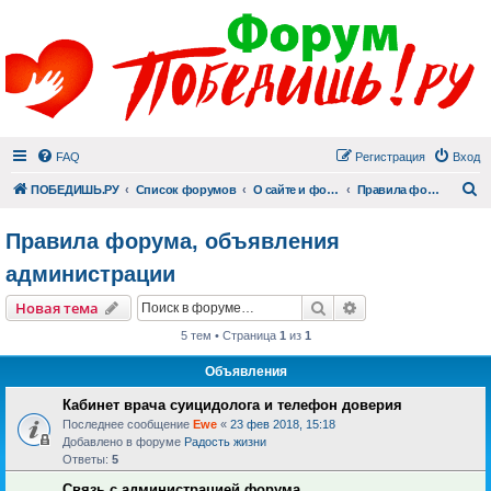
FAQ
Регистрация
Вход
П
ПОБЕДИШЬ.РУ
Список форумов
О сайте и форуме
Правила форума, объявления администрации
Правила форума, объявления
администрации
Поиск
Расширенный пои
Новая тема
5 тем • Страница
1
из
1
Объявления
Кабинет врача суицидолога и телефон доверия
Последнее сообщение
Ewe
«
23 фев 2018, 15:18
Добавлено в форуме
Радость жизни
Ответы:
5
Связь с администрацией форума