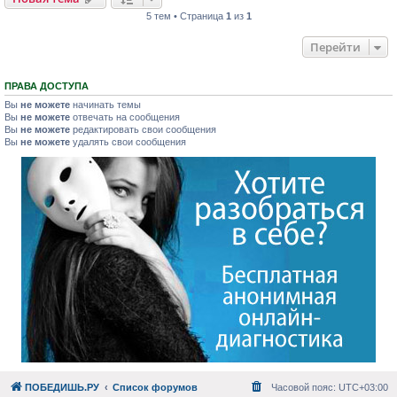
5 тем • Страница
1
из
1
Перейти
ПРАВА ДОСТУПА
Вы
не можете
начинать темы
Вы
не можете
отвечать на сообщения
Вы
не можете
редактировать свои сообщения
Вы
не можете
удалять свои сообщения
ПОБЕДИШЬ.РУ
Список форумов
Часовой пояс:
UTC+03:00