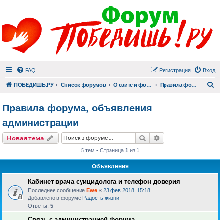
FAQ
Регистрация
Вход
П
ПОБЕДИШЬ.РУ
Список форумов
О сайте и форуме
Правила форума, объявления администрации
Правила форума, объявления
администрации
Поиск
Расширенный пои
Новая тема
5 тем • Страница
1
из
1
Объявления
Кабинет врача суицидолога и телефон доверия
Последнее сообщение
Ewe
«
23 фев 2018, 15:18
Добавлено в форуме
Радость жизни
Ответы:
5
Связь с администрацией форума