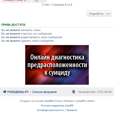
5 тем • Страница
1
из
1
Перейти
ПРАВА ДОСТУПА
Вы
не можете
начинать темы
Вы
не можете
отвечать на сообщения
Вы
не можете
редактировать свои сообщения
Вы
не можете
удалять свои сообщения
ПОБЕДИШЬ.РУ
Список форумов
Часовой пояс:
UTC+03:00
Создано на основе
phpBB
® Forum Software © phpBB Limited
Русская поддержка phpBB
Конфиденциальность
|
Правила