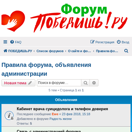
FAQ
Регистрация
Вход
П
ПОБЕДИШЬ.РУ
Список форумов
О сайте и форуме
Правила форума, объявления администрации
Правила форума, объявления
администрации
Поиск
Расширенный пои
Новая тема
5 тем • Страница
1
из
1
Объявления
Кабинет врача суицидолога и телефон доверия
Последнее сообщение
Ewe
«
23 фев 2018, 15:18
Добавлено в форуме
Радость жизни
Ответы:
5
Связь с администрацией форума