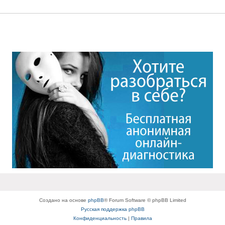
Создано на основе
phpBB
® Forum Software © phpBB Limited
Русская поддержка phpBB
Конфиденциальность
|
Правила