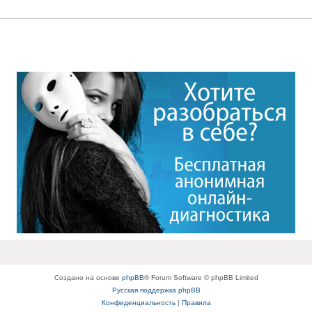
Создано на основе
phpBB
® Forum Software © phpBB Limited
Русская поддержка phpBB
Конфиденциальность
|
Правила