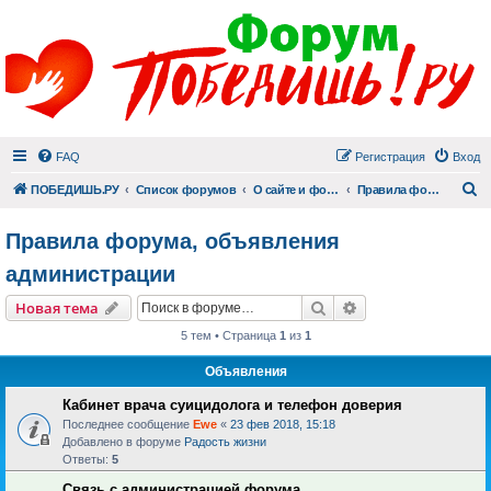
FAQ
Регистрация
Вход
П
ПОБЕДИШЬ.РУ
Список форумов
О сайте и форуме
Правила форума, объявления администрации
Правила форума, объявления
администрации
Поиск
Расширенный пои
Новая тема
5 тем • Страница
1
из
1
Объявления
Кабинет врача суицидолога и телефон доверия
Последнее сообщение
Ewe
«
23 фев 2018, 15:18
Добавлено в форуме
Радость жизни
Ответы:
5
Связь с администрацией форума