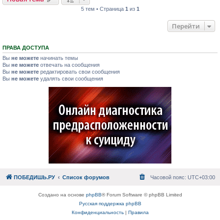
5 тем • Страница
1
из
1
Перейти
ПРАВА ДОСТУПА
Вы
не можете
начинать темы
Вы
не можете
отвечать на сообщения
Вы
не можете
редактировать свои сообщения
Вы
не можете
удалять свои сообщения
ПОБЕДИШЬ.РУ
Список форумов
Часовой пояс:
UTC+03:00
Создано на основе
phpBB
® Forum Software © phpBB Limited
Русская поддержка phpBB
Конфиденциальность
|
Правила