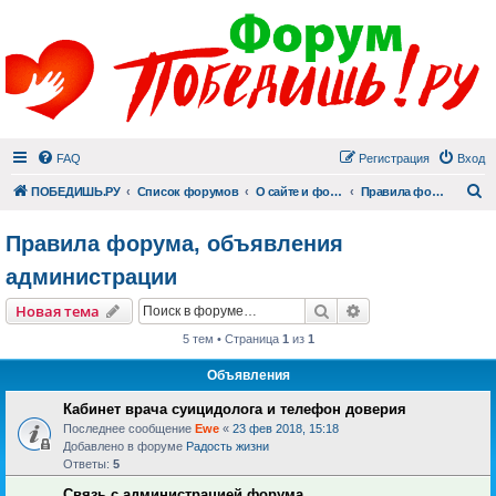
FAQ
Регистрация
Вход
П
ПОБЕДИШЬ.РУ
Список форумов
О сайте и форуме
Правила форума, объявления администрации
Правила форума, объявления
администрации
Поиск
Расширенный пои
Новая тема
5 тем • Страница
1
из
1
Объявления
Кабинет врача суицидолога и телефон доверия
Последнее сообщение
Ewe
«
23 фев 2018, 15:18
Добавлено в форуме
Радость жизни
Ответы:
5
Связь с администрацией форума