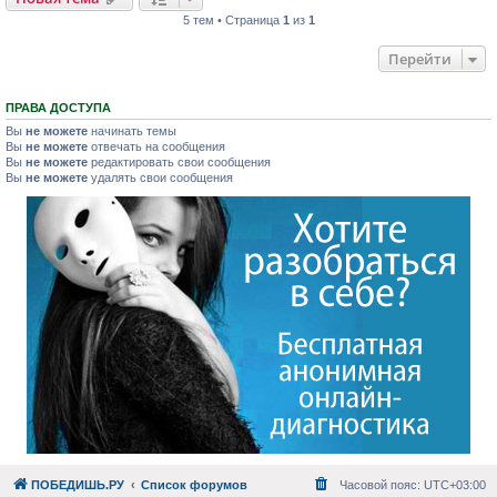
5 тем • Страница
1
из
1
Перейти
ПРАВА ДОСТУПА
Вы
не можете
начинать темы
Вы
не можете
отвечать на сообщения
Вы
не можете
редактировать свои сообщения
Вы
не можете
удалять свои сообщения
ПОБЕДИШЬ.РУ
Список форумов
Часовой пояс:
UTC+03:00