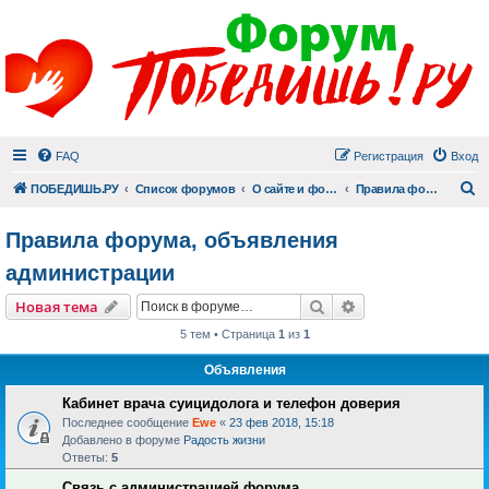
FAQ
Регистрация
Вход
П
ПОБЕДИШЬ.РУ
Список форумов
О сайте и форуме
Правила форума, объявления администрации
Правила форума, объявления
администрации
Поиск
Расширенный пои
Новая тема
5 тем • Страница
1
из
1
Объявления
Кабинет врача суицидолога и телефон доверия
Последнее сообщение
Ewe
«
23 фев 2018, 15:18
Добавлено в форуме
Радость жизни
Ответы:
5
Связь с администрацией форума