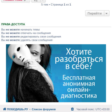
5 тем • Страница
1
из
1
Перейти
ПРАВА ДОСТУПА
Вы
не можете
начинать темы
Вы
не можете
отвечать на сообщения
Вы
не можете
редактировать свои сообщения
Вы
не можете
удалять свои сообщения
ПОБЕДИШЬ.РУ
Список форумов
Часовой пояс:
UTC+03:00