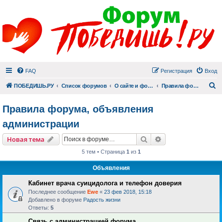
FAQ
Регистрация
Вход
П
ПОБЕДИШЬ.РУ
Список форумов
О сайте и форуме
Правила форума, объявления администрации
Правила форума, объявления
администрации
Поиск
Расширенный пои
Новая тема
5 тем • Страница
1
из
1
Объявления
Кабинет врача суицидолога и телефон доверия
Последнее сообщение
Ewe
«
23 фев 2018, 15:18
Добавлено в форуме
Радость жизни
Ответы:
5
Связь с администрацией форума