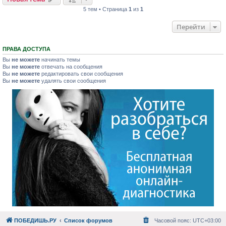
5 тем • Страница
1
из
1
Перейти
ПРАВА ДОСТУПА
Вы
не можете
начинать темы
Вы
не можете
отвечать на сообщения
Вы
не можете
редактировать свои сообщения
Вы
не можете
удалять свои сообщения
ПОБЕДИШЬ.РУ
Список форумов
Часовой пояс:
UTC+03:00