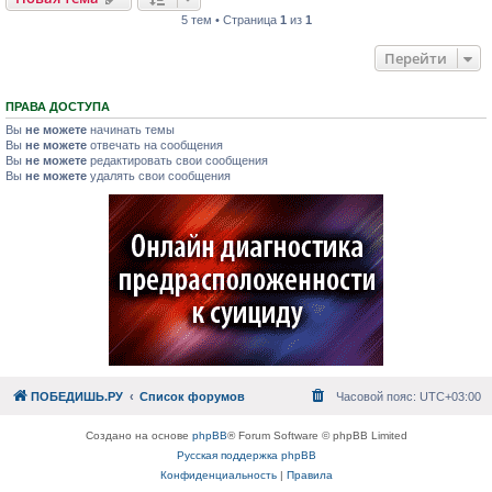
5 тем • Страница
1
из
1
Перейти
ПРАВА ДОСТУПА
Вы
не можете
начинать темы
Вы
не можете
отвечать на сообщения
Вы
не можете
редактировать свои сообщения
Вы
не можете
удалять свои сообщения
ПОБЕДИШЬ.РУ
Список форумов
Часовой пояс:
UTC+03:00
Создано на основе
phpBB
® Forum Software © phpBB Limited
Русская поддержка phpBB
Конфиденциальность
|
Правила