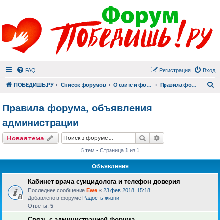
FAQ
Регистрация
Вход
П
ПОБЕДИШЬ.РУ
Список форумов
О сайте и форуме
Правила форума, объявления администрации
Правила форума, объявления
администрации
Поиск
Расширенный пои
Новая тема
5 тем • Страница
1
из
1
Объявления
Кабинет врача суицидолога и телефон доверия
Последнее сообщение
Ewe
«
23 фев 2018, 15:18
Добавлено в форуме
Радость жизни
Ответы:
5
Связь с администрацией форума