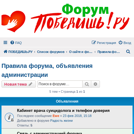
FAQ
Регистрация
Вход
П
ПОБЕДИШЬ.РУ
Список форумов
О сайте и форуме
Правила форума, объявления администрации
Правила форума, объявления
администрации
Поиск
Расширенный пои
Новая тема
5 тем • Страница
1
из
1
Объявления
Кабинет врача суицидолога и телефон доверия
Последнее сообщение
Ewe
«
23 фев 2018, 15:18
Добавлено в форуме
Радость жизни
Ответы:
5
Связь с администрацией форума