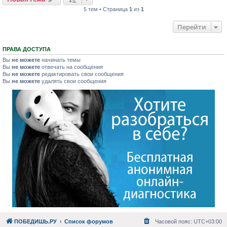
5 тем • Страница
1
из
1
Перейти
ПРАВА ДОСТУПА
Вы
не можете
начинать темы
Вы
не можете
отвечать на сообщения
Вы
не можете
редактировать свои сообщения
Вы
не можете
удалять свои сообщения
ПОБЕДИШЬ.РУ
Список форумов
Часовой пояс:
UTC+03:00