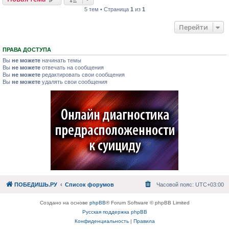
5 тем • Страница
1
из
1
Перейти
ПРАВА ДОСТУПА
Вы
не можете
начинать темы
Вы
не можете
отвечать на сообщения
Вы
не можете
редактировать свои сообщения
Вы
не можете
удалять свои сообщения
ПОБЕДИШЬ.РУ
Список форумов
Часовой пояс:
UTC+03:00
Создано на основе
phpBB
® Forum Software © phpBB Limited
Русская поддержка phpBB
Конфиденциальность
|
Правила