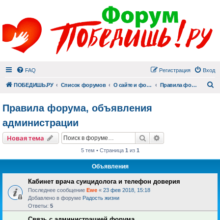
FAQ
Регистрация
Вход
П
ПОБЕДИШЬ.РУ
Список форумов
О сайте и форуме
Правила форума, объявления администрации
Правила форума, объявления
администрации
Поиск
Расширенный пои
Новая тема
5 тем • Страница
1
из
1
Объявления
Кабинет врача суицидолога и телефон доверия
Последнее сообщение
Ewe
«
23 фев 2018, 15:18
Добавлено в форуме
Радость жизни
Ответы:
5
Связь с администрацией форума