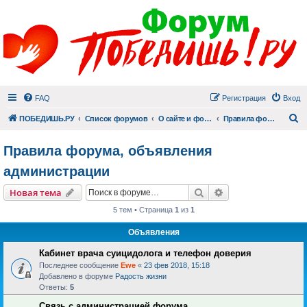
FAQ
Регистрация
Вход
П
ПОБЕДИШЬ.РУ
Список форумов
О сайте и форуме
Правила форума, объявления администрации
Правила форума, объявления
администрации
Поиск
Расширенный пои
Новая тема
5 тем • Страница
1
из
1
Объявления
Кабинет врача суицидолога и телефон доверия
Последнее сообщение
Ewe
«
23 фев 2018, 15:18
Добавлено в форуме
Радость жизни
Ответы:
5
Связь с администрацией форума