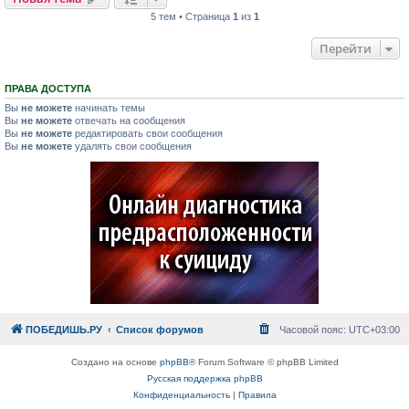
5 тем • Страница
1
из
1
Перейти
ПРАВА ДОСТУПА
Вы
не можете
начинать темы
Вы
не можете
отвечать на сообщения
Вы
не можете
редактировать свои сообщения
Вы
не можете
удалять свои сообщения
ПОБЕДИШЬ.РУ
Список форумов
Часовой пояс:
UTC+03:00
Создано на основе
phpBB
® Forum Software © phpBB Limited
Русская поддержка phpBB
Конфиденциальность
|
Правила