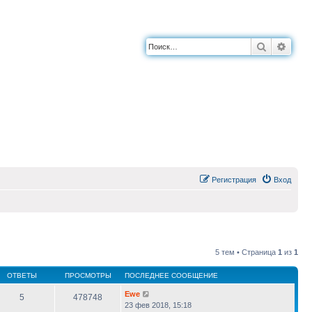
Поиск
Расш
Регистрация
Вход
5 тем • Страница
1
из
1
ОТВЕТЫ
ПРОСМОТРЫ
ПОСЛЕДНЕЕ СООБЩЕНИЕ
Ewe
5
478748
23 фев 2018, 15:18