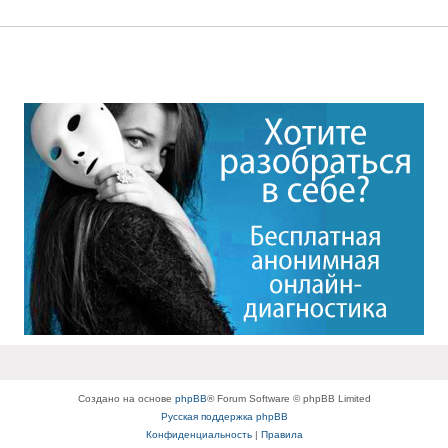
Создано на основе
phpBB
® Forum Software © phpBB Limited
Русская поддержка phpBB
Конфиденциальность
|
Правила