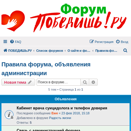
FAQ
Регистрация
Вход
П
ПОБЕДИШЬ.РУ
Список форумов
О сайте и форуме
Правила форума, объявления администрации
Правила форума, объявления
администрации
Поиск
Расширенный пои
Новая тема
5 тем • Страница
1
из
1
Объявления
Кабинет врача суицидолога и телефон доверия
Последнее сообщение
Ewe
«
23 фев 2018, 15:18
Добавлено в форуме
Радость жизни
Ответы:
5
Связь с администрацией форума