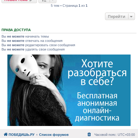
5 тем • Страница
1
из
1
Перейти
ПРАВА ДОСТУПА
Вы
не можете
начинать темы
Вы
не можете
отвечать на сообщения
Вы
не можете
редактировать свои сообщения
Вы
не можете
удалять свои сообщения
ПОБЕДИШЬ.РУ
Список форумов
Часовой пояс:
UTC+03:00