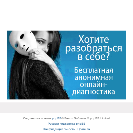
Создано на основе
phpBB
® Forum Software © phpBB Limited
Русская поддержка phpBB
Конфиденциальность
|
Правила