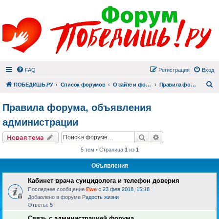
FAQ
Регистрация
Вход
П
ПОБЕДИШЬ.РУ
Список форумов
О сайте и форуме
Правила форума, объявления администрации
Правила форума, объявления
администрации
Поиск
Расширенный пои
Новая тема
5 тем • Страница
1
из
1
Объявления
Кабинет врача суицидолога и телефон доверия
Последнее сообщение
Ewe
«
23 фев 2018, 15:18
Добавлено в форуме
Радость жизни
Ответы:
5
Связь с администрацией форума