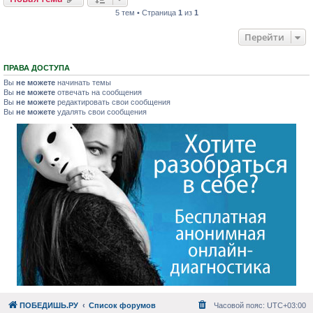
5 тем • Страница
1
из
1
Перейти
ПРАВА ДОСТУПА
Вы
не можете
начинать темы
Вы
не можете
отвечать на сообщения
Вы
не можете
редактировать свои сообщения
Вы
не можете
удалять свои сообщения
ПОБЕДИШЬ.РУ
Список форумов
Часовой пояс:
UTC+03:00