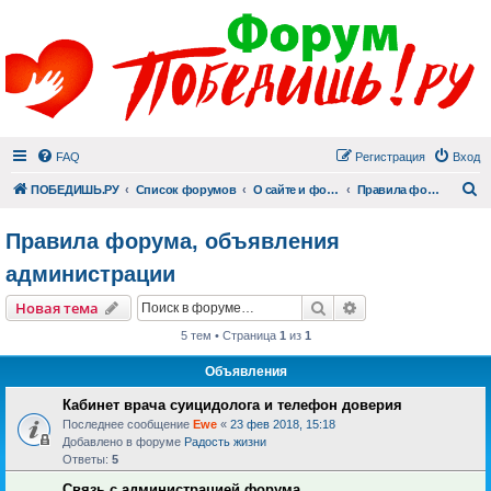
FAQ
Регистрация
Вход
П
ПОБЕДИШЬ.РУ
Список форумов
О сайте и форуме
Правила форума, объявления администрации
Правила форума, объявления
администрации
Поиск
Расширенный пои
Новая тема
5 тем • Страница
1
из
1
Объявления
Кабинет врача суицидолога и телефон доверия
Последнее сообщение
Ewe
«
23 фев 2018, 15:18
Добавлено в форуме
Радость жизни
Ответы:
5
Связь с администрацией форума