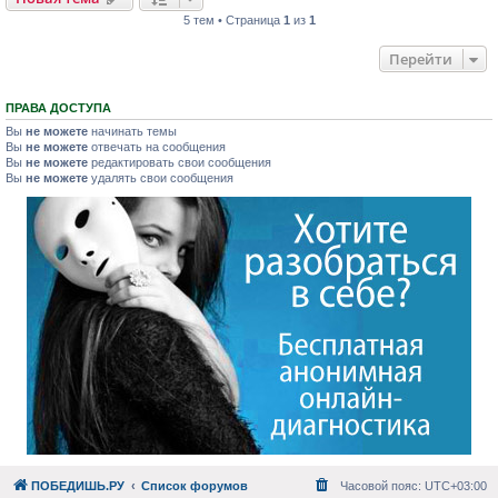
5 тем • Страница
1
из
1
Перейти
ПРАВА ДОСТУПА
Вы
не можете
начинать темы
Вы
не можете
отвечать на сообщения
Вы
не можете
редактировать свои сообщения
Вы
не можете
удалять свои сообщения
ПОБЕДИШЬ.РУ
Список форумов
Часовой пояс:
UTC+03:00