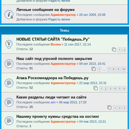
Добавлено в форуме
Радость жизни
Личные сообщения на форуме
Последнее сообщение
Администратор
«
20 окт 2009, 15:08
Добавлено в форуме
Радость жизни
Темы
НОВЫЕ СТАТЬИ САЙТА "Победишь.Ру"
Последнее сообщение
Волна
«
11 сен 2017, 22:14
Ответы:
12
1
2
Наш сайт под угрозой полного закрытия
Последнее сообщение
Администратор
«
09 окт 2013, 16:41
Ответы:
91
1
7
8
9
10
…
Атака Роскомнадзора на Победишь.ру
Последнее сообщение
Администратор
«
22 мар 2013, 22:31
Ответы:
52
1
2
3
4
5
6
Какие разделы люди читают на сайте
Последнее сообщение
ant
«
06 мар 2013, 17:33
Ответы:
25
1
2
3
Нашему проекту нужны средства на хостинг
Последнее сообщение
Администратор
«
04 янв 2013, 13:21
Ответы:
3