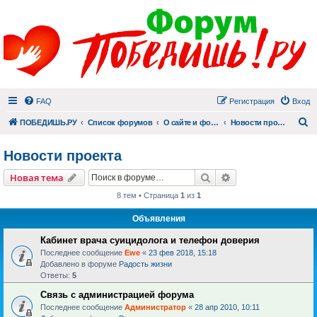
FAQ
Регистрация
Вход
П
ПОБЕДИШЬ.РУ
Список форумов
О сайте и форуме
Новости проекта
Новости проекта
Поиск
Расширенный пои
Новая тема
8 тем • Страница
1
из
1
Объявления
Кабинет врача суицидолога и телефон доверия
Последнее сообщение
Ewe
«
23 фев 2018, 15:18
Добавлено в форуме
Радость жизни
Ответы:
5
Связь с администрацией форума
Последнее сообщение
Администратор
«
28 апр 2010, 10:11