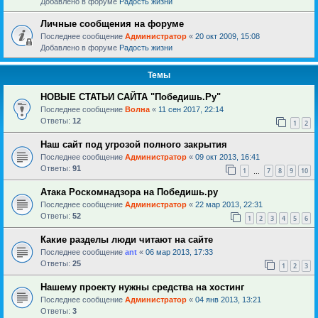
Добавлено в форуме
Радость жизни
Личные сообщения на форуме
Последнее сообщение
Администратор
«
20 окт 2009, 15:08
Добавлено в форуме
Радость жизни
Темы
НОВЫЕ СТАТЬИ САЙТА "Победишь.Ру"
Последнее сообщение
Волна
«
11 сен 2017, 22:14
Ответы:
12
1
2
Наш сайт под угрозой полного закрытия
Последнее сообщение
Администратор
«
09 окт 2013, 16:41
Ответы:
91
1
7
8
9
10
…
Атака Роскомнадзора на Победишь.ру
Последнее сообщение
Администратор
«
22 мар 2013, 22:31
Ответы:
52
1
2
3
4
5
6
Какие разделы люди читают на сайте
Последнее сообщение
ant
«
06 мар 2013, 17:33
Ответы:
25
1
2
3
Нашему проекту нужны средства на хостинг
Последнее сообщение
Администратор
«
04 янв 2013, 13:21
Ответы:
3