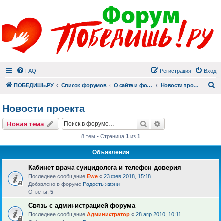
FAQ
Регистрация
Вход
П
ПОБЕДИШЬ.РУ
Список форумов
О сайте и форуме
Новости проекта
Новости проекта
Поиск
Расширенный пои
Новая тема
8 тем • Страница
1
из
1
Объявления
Кабинет врача суицидолога и телефон доверия
Последнее сообщение
Ewe
«
23 фев 2018, 15:18
Добавлено в форуме
Радость жизни
Ответы:
5
Связь с администрацией форума
Последнее сообщение
Администратор
«
28 апр 2010, 10:11