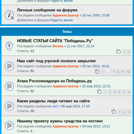
Добавлено в форуме
Радость жизни
Личные сообщения на форуме
Последнее сообщение
Администратор
«
20 окт 2009, 15:08
Добавлено в форуме
Радость жизни
Темы
НОВЫЕ СТАТЬИ САЙТА "Победишь.Ру"
Последнее сообщение
Волна
«
11 сен 2017, 22:14
Ответы:
12
1
2
Наш сайт под угрозой полного закрытия
Последнее сообщение
Администратор
«
09 окт 2013, 16:41
Ответы:
91
1
7
8
9
10
…
Атака Роскомнадзора на Победишь.ру
Последнее сообщение
Администратор
«
22 мар 2013, 22:31
Ответы:
52
1
2
3
4
5
6
Какие разделы люди читают на сайте
Последнее сообщение
ant
«
06 мар 2013, 17:33
Ответы:
25
1
2
3
Нашему проекту нужны средства на хостинг
Последнее сообщение
Администратор
«
04 янв 2013, 13:21
Ответы:
3