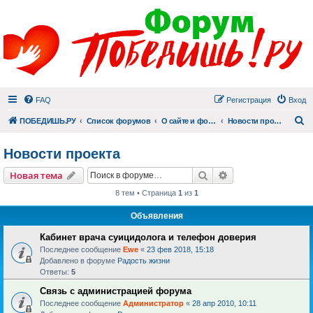
FAQ
Регистрация
Вход
П
ПОБЕДИШЬ.РУ
Список форумов
О сайте и форуме
Новости проекта
Новости проекта
Поиск
Расширенный пои
Новая тема
8 тем • Страница
1
из
1
Объявления
Кабинет врача суицидолога и телефон доверия
Последнее сообщение
Ewe
«
23 фев 2018, 15:18
Добавлено в форуме
Радость жизни
Ответы:
5
Связь с администрацией форума
Последнее сообщение
Администратор
«
28 апр 2010, 10:11