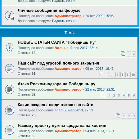
Добавлено в форуме
Радость жизни
Личные сообщения на форуме
Последнее сообщение
Администратор
«
20 окт 2009, 15:08
Добавлено в форуме
Радость жизни
Темы
НОВЫЕ СТАТЬИ САЙТА "Победишь.Ру"
Последнее сообщение
Волна
«
11 сен 2017, 22:14
Ответы:
12
1
2
Наш сайт под угрозой полного закрытия
Последнее сообщение
Администратор
«
09 окт 2013, 16:41
Ответы:
91
1
7
8
9
10
…
Атака Роскомнадзора на Победишь.ру
Последнее сообщение
Администратор
«
22 мар 2013, 22:31
Ответы:
52
1
2
3
4
5
6
Какие разделы люди читают на сайте
Последнее сообщение
ant
«
06 мар 2013, 17:33
Ответы:
25
1
2
3
Нашему проекту нужны средства на хостинг
Последнее сообщение
Администратор
«
04 янв 2013, 13:21
Ответы:
3