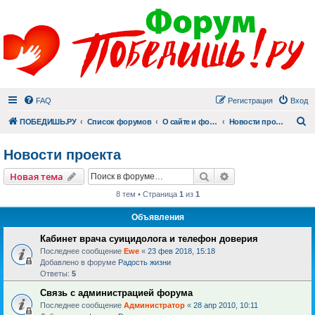
FAQ
Регистрация
Вход
П
ПОБЕДИШЬ.РУ
Список форумов
О сайте и форуме
Новости проекта
Новости проекта
Поиск
Расширенный пои
Новая тема
8 тем • Страница
1
из
1
Объявления
Кабинет врача суицидолога и телефон доверия
Последнее сообщение
Ewe
«
23 фев 2018, 15:18
Добавлено в форуме
Радость жизни
Ответы:
5
Связь с администрацией форума
Последнее сообщение
Администратор
«
28 апр 2010, 10:11