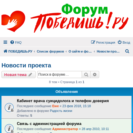
FAQ
Регистрация
Вход
П
ПОБЕДИШЬ.РУ
Список форумов
О сайте и форуме
Новости проекта
Новости проекта
Поиск
Расширенный пои
Новая тема
8 тем • Страница
1
из
1
Объявления
Кабинет врача суицидолога и телефон доверия
Последнее сообщение
Ewe
«
23 фев 2018, 15:18
Добавлено в форуме
Радость жизни
Ответы:
5
Связь с администрацией форума
Последнее сообщение
Администратор
«
28 апр 2010, 10:11