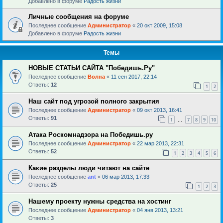
Добавлено в форуме
Радость жизни
Личные сообщения на форуме
Последнее сообщение
Администратор
«
20 окт 2009, 15:08
Добавлено в форуме
Радость жизни
Темы
НОВЫЕ СТАТЬИ САЙТА "Победишь.Ру"
Последнее сообщение
Волна
«
11 сен 2017, 22:14
Ответы:
12
1
2
Наш сайт под угрозой полного закрытия
Последнее сообщение
Администратор
«
09 окт 2013, 16:41
Ответы:
91
1
7
8
9
10
…
Атака Роскомнадзора на Победишь.ру
Последнее сообщение
Администратор
«
22 мар 2013, 22:31
Ответы:
52
1
2
3
4
5
6
Какие разделы люди читают на сайте
Последнее сообщение
ant
«
06 мар 2013, 17:33
Ответы:
25
1
2
3
Нашему проекту нужны средства на хостинг
Последнее сообщение
Администратор
«
04 янв 2013, 13:21
Ответы:
3