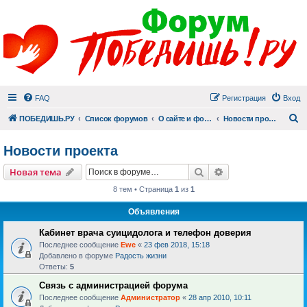
FAQ
Регистрация
Вход
П
ПОБЕДИШЬ.РУ
Список форумов
О сайте и форуме
Новости проекта
Новости проекта
Поиск
Расширенный пои
Новая тема
8 тем • Страница
1
из
1
Объявления
Кабинет врача суицидолога и телефон доверия
Последнее сообщение
Ewe
«
23 фев 2018, 15:18
Добавлено в форуме
Радость жизни
Ответы:
5
Связь с администрацией форума
Последнее сообщение
Администратор
«
28 апр 2010, 10:11