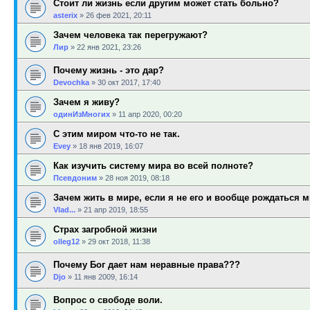
Стоит ли жизнь если другим может стать больно?
asterix
»
26 фев 2021, 20:11
Зачем человека так перегружают?
Лир
»
22 янв 2021, 23:26
Почему жизнь - это дар?
Devochka
»
30 окт 2017, 17:40
Зачем я живу?
одинИзМногих
»
11 апр 2020, 00:20
С этим миром что-то не так.
Evey
»
18 янв 2019, 16:07
Как изучить систему мира во всей полноте?
Псевдоним
»
28 ноя 2019, 08:18
Зачем жить в мире, если я не его и вообще рождаться 
Vlad...
»
21 апр 2019, 18:55
Страх загробной жизни
olleg12
»
29 окт 2018, 11:38
Почему Бог дает нам неравные права???
Djo
»
11 янв 2009, 16:14
Вопрос о свободе воли.