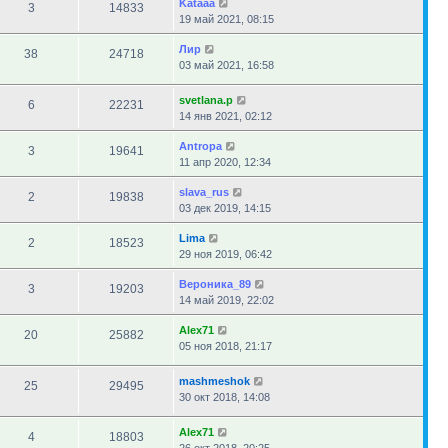
Kataaa
3
14833
19 май 2021, 08:15
Лир
38
24718
03 май 2021, 16:58
svetlana.p
6
22231
14 янв 2021, 02:12
Antropa
3
19641
11 апр 2020, 12:34
slava_rus
2
19838
03 дек 2019, 14:15
Lima
2
18523
29 ноя 2019, 06:42
Вероника_89
3
19203
14 май 2019, 22:02
Alex71
20
25882
05 ноя 2018, 21:17
mashmeshok
25
29495
30 окт 2018, 14:08
Alex71
4
18803