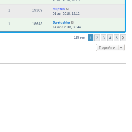
26 окт 2018, 20:25
Миртеб
1
19309
01 авг 2018, 12:12
Swetushka
1
18648
14 июл 2018, 00:44
1
2
3
4
5
Сл
115 тем
Перейти