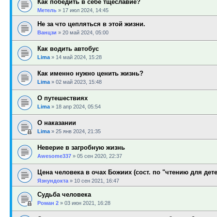
Как победить в себе тщеславие?
Метель
»
17 июл 2024, 14:45
Не за что цепляться в этой жизни.
Ванцзи
»
20 май 2024, 05:00
Как водить автобус
Lima
»
14 май 2024, 15:28
Как именно нужно ценить жизнь?
Lima
»
02 май 2023, 15:48
О путешествиях
Lima
»
18 апр 2024, 05:54
О наказании
Lima
»
25 янв 2024, 21:35
Неверие в загробную жизнь
Awesome337
»
05 сен 2020, 22:37
Цена человека в очах Божиих (сост. по "чтению для дет
Язнундокта
»
10 сен 2021, 16:47
Cудьба человека
Роман 2
»
03 июн 2021, 16:28