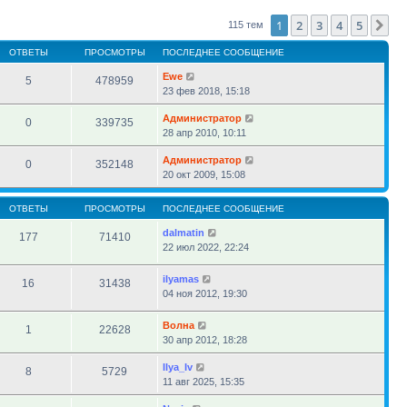
сообщению
1
2
3
4
5
Сл
115 тем
ОТВЕТЫ
ПРОСМОТРЫ
ПОСЛЕДНЕЕ СООБЩЕНИЕ
Ewe
5
478959
23 фев 2018, 15:18
Администратор
0
339735
28 апр 2010, 10:11
Администратор
0
352148
20 окт 2009, 15:08
ОТВЕТЫ
ПРОСМОТРЫ
ПОСЛЕДНЕЕ СООБЩЕНИЕ
dalmatin
177
71410
22 июл 2022, 22:24
ilyamas
16
31438
04 ноя 2012, 19:30
Волна
1
22628
30 апр 2012, 18:28
Ilya_Iv
8
5729
11 авг 2025, 15:35