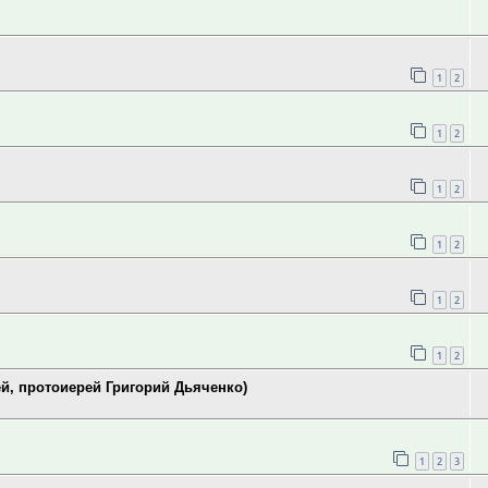
1
2
1
2
1
2
1
2
1
2
1
2
ей, протоиерей Григорий Дьяченко)
1
2
3