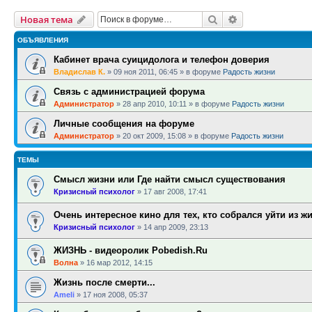
Поиск
Расширенный п
Новая тема
ОБЪЯВЛЕНИЯ
Кабинет врача суицидолога и телефон доверия
Владислав К.
»
09 ноя 2011, 06:45
» в форуме
Радость жизни
Связь с администрацией форума
Администратор
»
28 апр 2010, 10:11
» в форуме
Радость жизни
Личные сообщения на форуме
Администратор
»
20 окт 2009, 15:08
» в форуме
Радость жизни
ТЕМЫ
Смысл жизни или Где найти смысл существования
Кризисный психолог
»
17 авг 2008, 17:41
Очень интересное кино для тех, кто собрался уйти из ж
Кризисный психолог
»
14 апр 2009, 23:13
ЖИЗНЬ - видеоролик Pobedish.Ru
Волна
»
16 мар 2012, 14:15
Жизнь после смерти...
Ameli
»
17 ноя 2008, 05:37