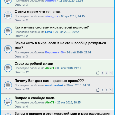
Последнее сообщение
Antropa
«
11 апр 2020, 12:34
Ответы:
3
С этим миром что-то не так.
Последнее сообщение
slava_rus
«
03 дек 2019, 14:15
Ответы:
2
Как изучить систему мира во всей полноте?
Последнее сообщение
Lima
«
29 ноя 2019, 06:42
Ответы:
2
Зачем жить в мире, если я не его и вообще рождаться
мне?
Последнее сообщение
Вероника_89
«
14 май 2019, 22:02
Ответы:
3
Страх загробной жизни
Последнее сообщение
Alex71
«
05 ноя 2018, 21:17
Ответы:
20
1
2
3
Почему Бог дает нам неравные права???
Последнее сообщение
mashmeshok
«
30 окт 2018, 14:08
Ответы:
25
1
2
3
Вопрос о свободе воли.
Последнее сообщение
Alex71
«
26 окт 2018, 20:25
Ответы:
4
Зачем я пришел в этот жестокий мир и мои рассуждения