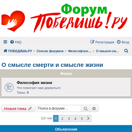
FAQ
Регистрация
Вход
П
ПОБЕДИШЬ.РУ
Список форумов
Философский раздел
О смысле смерти и смысле жизни
О смысле смерти и смысле жизни
Форум
Философия жизни
Что помогает нам держаться
Темы:
9
Поиск
Расширенный пои
Новая тема
1
2
3
4
5
След.
115 тем
Объявления