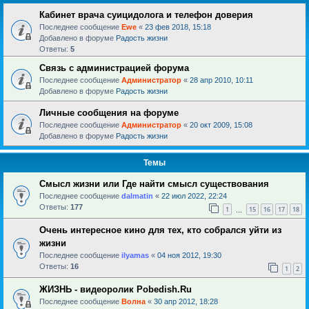
Кабинет врача суицидолога и телефон доверия
Последнее сообщение
Ewe
«
23 фев 2018, 15:18
Добавлено в форуме
Радость жизни
Ответы:
5
Связь с администрацией форума
Последнее сообщение
Администратор
«
28 апр 2010, 10:11
Добавлено в форуме
Радость жизни
Личные сообщения на форуме
Последнее сообщение
Администратор
«
20 окт 2009, 15:08
Добавлено в форуме
Радость жизни
Темы
Смысл жизни или Где найти смысл существования
Последнее сообщение
dalmatin
«
22 июл 2022, 22:24
Ответы:
177
1
15
16
17
18
…
Очень интересное кино для тех, кто собрался уйти из
жизни
Последнее сообщение
ilyamas
«
04 ноя 2012, 19:30
Ответы:
16
1
2
ЖИЗНЬ - видеоролик Pobedish.Ru
Последнее сообщение
Волна
«
30 апр 2012, 18:28