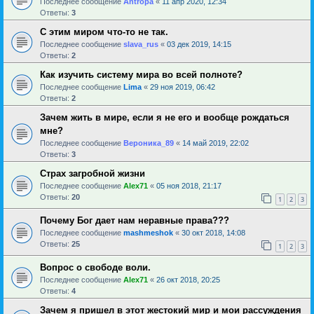
Последнее сообщение
Antropa
«
11 апр 2020, 12:34
Ответы:
3
С этим миром что-то не так.
Последнее сообщение
slava_rus
«
03 дек 2019, 14:15
Ответы:
2
Как изучить систему мира во всей полноте?
Последнее сообщение
Lima
«
29 ноя 2019, 06:42
Ответы:
2
Зачем жить в мире, если я не его и вообще рождаться
мне?
Последнее сообщение
Вероника_89
«
14 май 2019, 22:02
Ответы:
3
Страх загробной жизни
Последнее сообщение
Alex71
«
05 ноя 2018, 21:17
Ответы:
20
1
2
3
Почему Бог дает нам неравные права???
Последнее сообщение
mashmeshok
«
30 окт 2018, 14:08
Ответы:
25
1
2
3
Вопрос о свободе воли.
Последнее сообщение
Alex71
«
26 окт 2018, 20:25
Ответы:
4
Зачем я пришел в этот жестокий мир и мои рассуждения