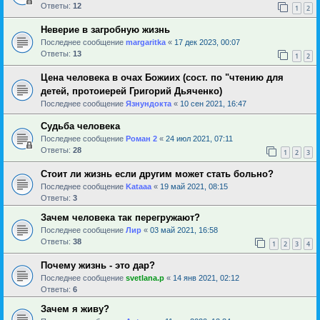
Ответы:
12
1
2
Неверие в загробную жизнь
Последнее сообщение
margaritka
«
17 дек 2023, 00:07
Ответы:
13
1
2
Цена человека в очах Божиих (сост. по "чтению для
детей, протоиерей Григорий Дьяченко)
Последнее сообщение
Язнундокта
«
10 сен 2021, 16:47
Cудьба человека
Последнее сообщение
Роман 2
«
24 июл 2021, 07:11
Ответы:
28
1
2
3
Стоит ли жизнь если другим может стать больно?
Последнее сообщение
Kataaa
«
19 май 2021, 08:15
Ответы:
3
Зачем человека так перегружают?
Последнее сообщение
Лир
«
03 май 2021, 16:58
Ответы:
38
1
2
3
4
Почему жизнь - это дар?
Последнее сообщение
svetlana.p
«
14 янв 2021, 02:12
Ответы:
6
Зачем я живу?