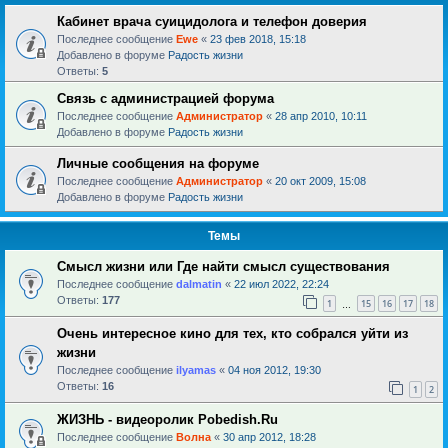
Кабинет врача суицидолога и телефон доверия
Последнее сообщение
Ewe
«
23 фев 2018, 15:18
Добавлено в форуме
Радость жизни
Ответы:
5
Связь с администрацией форума
Последнее сообщение
Администратор
«
28 апр 2010, 10:11
Добавлено в форуме
Радость жизни
Личные сообщения на форуме
Последнее сообщение
Администратор
«
20 окт 2009, 15:08
Добавлено в форуме
Радость жизни
Темы
Смысл жизни или Где найти смысл существования
Последнее сообщение
dalmatin
«
22 июл 2022, 22:24
Ответы:
177
1
15
16
17
18
…
Очень интересное кино для тех, кто собрался уйти из
жизни
Последнее сообщение
ilyamas
«
04 ноя 2012, 19:30
Ответы:
16
1
2
ЖИЗНЬ - видеоролик Pobedish.Ru
Последнее сообщение
Волна
«
30 апр 2012, 18:28