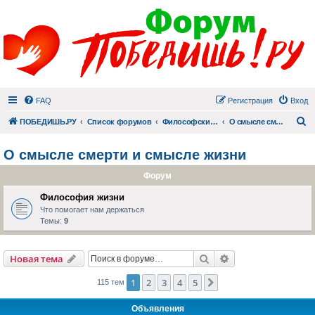
FAQ
Регистрация
Вход
П
ПОБЕДИШЬ.РУ
Список форумов
Философский раздел
О смысле смерти и смысле жизни
О смысле смерти и смысле жизни
Форум
Философия жизни
Что помогает нам держаться
Темы:
9
Поиск
Расширенный пои
Новая тема
1
2
3
4
5
След.
115 тем
Объявления