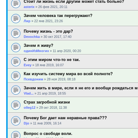
Стоит ли жизнь если другим может стать больно?
asterix
»
26 фев 2021, 20:11
Зачем человека так перегружают?
Лир
»
22 янв 2021, 23:26
Почему жизнь - это дар?
Devochka
»
30 окт 2017, 17:40
Зачем я живу?
одинИзМногих
»
11 апр 2020, 00:20
С этим миром что-то не так.
Evey
»
18 янв 2019, 16:07
Как изучить систему мира во всей полноте?
Псевдоним
»
28 ноя 2019, 08:18
Зачем жить в мире, если я не его и вообще рождаться 
Vlad...
»
21 апр 2019, 18:55
Страх загробной жизни
olleg12
»
29 окт 2018, 11:38
Почему Бог дает нам неравные права???
Djo
»
11 янв 2009, 16:14
Вопрос о свободе воли.