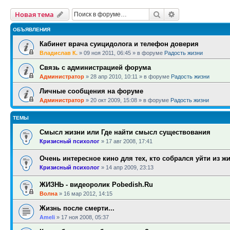
Поиск
Расширенный п
Новая тема
ОБЪЯВЛЕНИЯ
Кабинет врача суицидолога и телефон доверия
Владислав К.
»
09 ноя 2011, 06:45
» в форуме
Радость жизни
Связь с администрацией форума
Администратор
»
28 апр 2010, 10:11
» в форуме
Радость жизни
Личные сообщения на форуме
Администратор
»
20 окт 2009, 15:08
» в форуме
Радость жизни
ТЕМЫ
Смысл жизни или Где найти смысл существования
Кризисный психолог
»
17 авг 2008, 17:41
Очень интересное кино для тех, кто собрался уйти из ж
Кризисный психолог
»
14 апр 2009, 23:13
ЖИЗНЬ - видеоролик Pobedish.Ru
Волна
»
16 мар 2012, 14:15
Жизнь после смерти...
Ameli
»
17 ноя 2008, 05:37