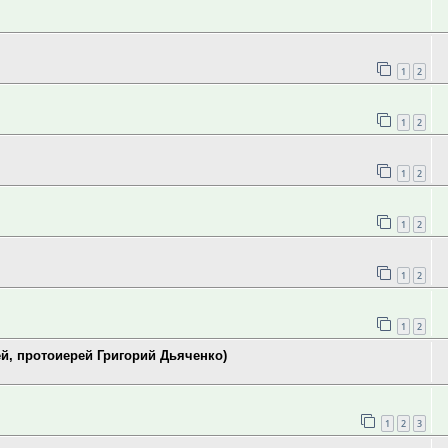
1
2
1
2
1
2
1
2
1
2
1
2
ей, протоиерей Григорий Дьяченко)
1
2
3