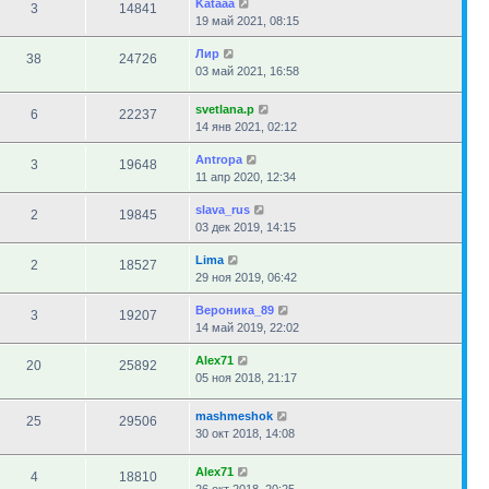
Kataaa
3
14841
19 май 2021, 08:15
Лир
38
24726
03 май 2021, 16:58
svetlana.p
6
22237
14 янв 2021, 02:12
Antropa
3
19648
11 апр 2020, 12:34
slava_rus
2
19845
03 дек 2019, 14:15
Lima
2
18527
29 ноя 2019, 06:42
Вероника_89
3
19207
14 май 2019, 22:02
Alex71
20
25892
05 ноя 2018, 21:17
mashmeshok
25
29506
30 окт 2018, 14:08
Alex71
4
18810