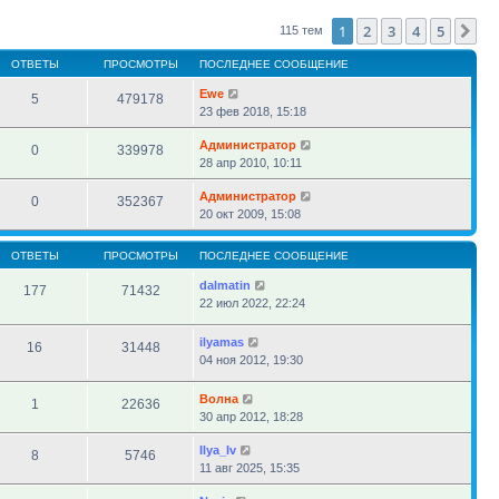
сообщению
1
2
3
4
5
Сл
115 тем
ОТВЕТЫ
ПРОСМОТРЫ
ПОСЛЕДНЕЕ СООБЩЕНИЕ
Ewe
5
479178
23 фев 2018, 15:18
Администратор
0
339978
28 апр 2010, 10:11
Администратор
0
352367
20 окт 2009, 15:08
ОТВЕТЫ
ПРОСМОТРЫ
ПОСЛЕДНЕЕ СООБЩЕНИЕ
dalmatin
177
71432
22 июл 2022, 22:24
ilyamas
16
31448
04 ноя 2012, 19:30
Волна
1
22636
30 апр 2012, 18:28
Ilya_Iv
8
5746
11 авг 2025, 15:35