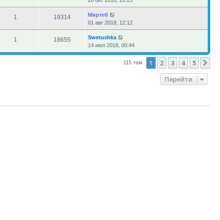
26 окт 2018, 20:25
Миртеб
1
19314
01 авг 2018, 12:12
Swetushka
1
18655
14 июл 2018, 00:44
1
2
3
4
5
Сл
115 тем
Перейти