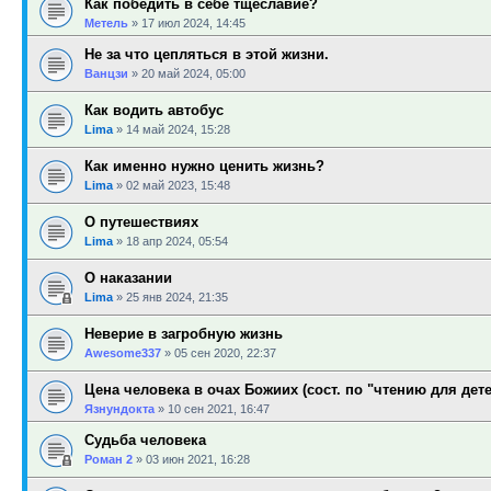
Как победить в себе тщеславие?
Метель
»
17 июл 2024, 14:45
Не за что цепляться в этой жизни.
Ванцзи
»
20 май 2024, 05:00
Как водить автобус
Lima
»
14 май 2024, 15:28
Как именно нужно ценить жизнь?
Lima
»
02 май 2023, 15:48
О путешествиях
Lima
»
18 апр 2024, 05:54
О наказании
Lima
»
25 янв 2024, 21:35
Неверие в загробную жизнь
Awesome337
»
05 сен 2020, 22:37
Цена человека в очах Божиих (сост. по "чтению для дет
Язнундокта
»
10 сен 2021, 16:47
Cудьба человека
Роман 2
»
03 июн 2021, 16:28