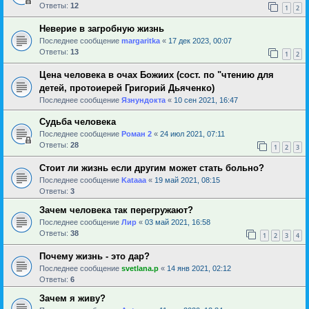
Ответы:
12
1
2
Неверие в загробную жизнь
Последнее сообщение
margaritka
«
17 дек 2023, 00:07
Ответы:
13
1
2
Цена человека в очах Божиих (сост. по "чтению для
детей, протоиерей Григорий Дьяченко)
Последнее сообщение
Язнундокта
«
10 сен 2021, 16:47
Cудьба человека
Последнее сообщение
Роман 2
«
24 июл 2021, 07:11
Ответы:
28
1
2
3
Стоит ли жизнь если другим может стать больно?
Последнее сообщение
Kataaa
«
19 май 2021, 08:15
Ответы:
3
Зачем человека так перегружают?
Последнее сообщение
Лир
«
03 май 2021, 16:58
Ответы:
38
1
2
3
4
Почему жизнь - это дар?
Последнее сообщение
svetlana.p
«
14 янв 2021, 02:12
Ответы:
6
Зачем я живу?