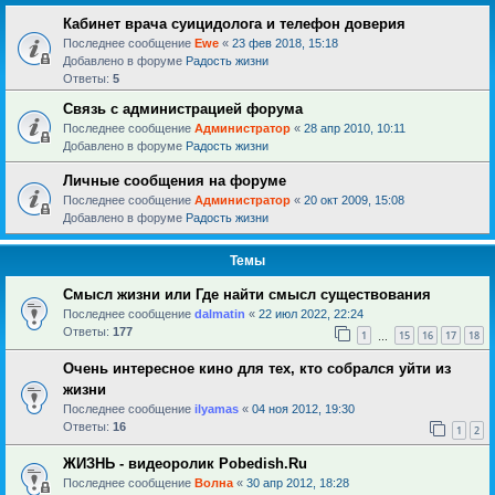
Кабинет врача суицидолога и телефон доверия
Последнее сообщение
Ewe
«
23 фев 2018, 15:18
Добавлено в форуме
Радость жизни
Ответы:
5
Связь с администрацией форума
Последнее сообщение
Администратор
«
28 апр 2010, 10:11
Добавлено в форуме
Радость жизни
Личные сообщения на форуме
Последнее сообщение
Администратор
«
20 окт 2009, 15:08
Добавлено в форуме
Радость жизни
Темы
Смысл жизни или Где найти смысл существования
Последнее сообщение
dalmatin
«
22 июл 2022, 22:24
Ответы:
177
1
15
16
17
18
…
Очень интересное кино для тех, кто собрался уйти из
жизни
Последнее сообщение
ilyamas
«
04 ноя 2012, 19:30
Ответы:
16
1
2
ЖИЗНЬ - видеоролик Pobedish.Ru
Последнее сообщение
Волна
«
30 апр 2012, 18:28