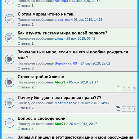
Последнее сообщение
Antropa
«
11 апр 2020, 12:34
Ответы:
3
С этим миром что-то не так.
Последнее сообщение
slava_rus
«
03 дек 2019, 14:15
Ответы:
2
Как изучить систему мира во всей полноте?
Последнее сообщение
Lima
«
29 ноя 2019, 06:42
Ответы:
2
Зачем жить в мире, если я не его и вообще рождаться
мне?
Последнее сообщение
Вероника_89
«
14 май 2019, 22:02
Ответы:
3
Страх загробной жизни
Последнее сообщение
Alex71
«
05 ноя 2018, 21:17
Ответы:
20
1
2
3
Почему Бог дает нам неравные права???
Последнее сообщение
mashmeshok
«
30 окт 2018, 14:08
Ответы:
25
1
2
3
Вопрос о свободе воли.
Последнее сообщение
Alex71
«
26 окт 2018, 20:25
Ответы:
4
Зачем я пришел в этот жестокий мир и мои рассуждения