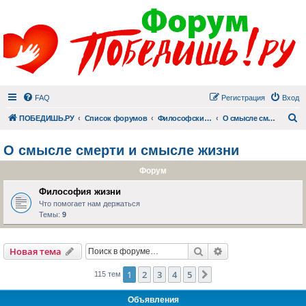
FAQ
Регистрация
Вход
П
ПОБЕДИШЬ.РУ
Список форумов
Философский раздел
О смысле смерти и смысле жизни
О смысле смерти и смысле жизни
Форум
Философия жизни
Что помогает нам держаться
Темы:
9
Поиск
Расширенный пои
Новая тема
1
2
3
4
5
След.
115 тем
Объявления