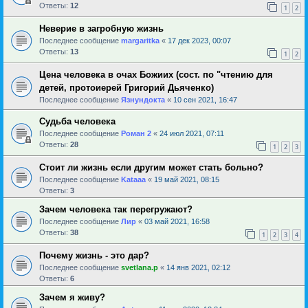
Ответы:
12
1
2
Неверие в загробную жизнь
Последнее сообщение
margaritka
«
17 дек 2023, 00:07
Ответы:
13
1
2
Цена человека в очах Божиих (сост. по "чтению для
детей, протоиерей Григорий Дьяченко)
Последнее сообщение
Язнундокта
«
10 сен 2021, 16:47
Cудьба человека
Последнее сообщение
Роман 2
«
24 июл 2021, 07:11
Ответы:
28
1
2
3
Стоит ли жизнь если другим может стать больно?
Последнее сообщение
Kataaa
«
19 май 2021, 08:15
Ответы:
3
Зачем человека так перегружают?
Последнее сообщение
Лир
«
03 май 2021, 16:58
Ответы:
38
1
2
3
4
Почему жизнь - это дар?
Последнее сообщение
svetlana.p
«
14 янв 2021, 02:12
Ответы:
6
Зачем я живу?