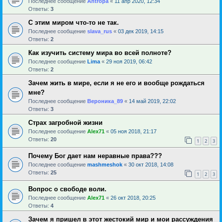
Последнее сообщение
Antropa
«
11 апр 2020, 12:34
Ответы:
3
С этим миром что-то не так.
Последнее сообщение
slava_rus
«
03 дек 2019, 14:15
Ответы:
2
Как изучить систему мира во всей полноте?
Последнее сообщение
Lima
«
29 ноя 2019, 06:42
Ответы:
2
Зачем жить в мире, если я не его и вообще рождаться
мне?
Последнее сообщение
Вероника_89
«
14 май 2019, 22:02
Ответы:
3
Страх загробной жизни
Последнее сообщение
Alex71
«
05 ноя 2018, 21:17
Ответы:
20
1
2
3
Почему Бог дает нам неравные права???
Последнее сообщение
mashmeshok
«
30 окт 2018, 14:08
Ответы:
25
1
2
3
Вопрос о свободе воли.
Последнее сообщение
Alex71
«
26 окт 2018, 20:25
Ответы:
4
Зачем я пришел в этот жестокий мир и мои рассуждения