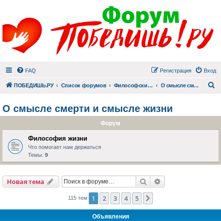
FAQ
Регистрация
Вход
П
ПОБЕДИШЬ.РУ
Список форумов
Философский раздел
О смысле смерти и смысле жизни
О смысле смерти и смысле жизни
Форум
Философия жизни
Что помогает нам держаться
Темы:
9
Поиск
Расширенный пои
Новая тема
1
2
3
4
5
След.
115 тем
Объявления