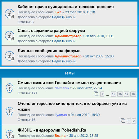
Кабинет врача суицидолога и телефон доверия
Последнее сообщение
Ewe
«
23 фев 2018, 15:18
Добавлено в форуме
Радость жизни
Ответы:
5
Связь с администрацией форума
Последнее сообщение
Администратор
«
28 апр 2010, 10:11
Добавлено в форуме
Радость жизни
Личные сообщения на форуме
Последнее сообщение
Администратор
«
20 окт 2009, 15:08
Добавлено в форуме
Радость жизни
Темы
Смысл жизни или Где найти смысл существования
Последнее сообщение
dalmatin
«
22 июл 2022, 22:24
Ответы:
177
1
15
16
17
18
…
Очень интересное кино для тех, кто собрался уйти из
жизни
Последнее сообщение
ilyamas
«
04 ноя 2012, 19:30
Ответы:
16
1
2
ЖИЗНЬ - видеоролик Pobedish.Ru
Последнее сообщение
Волна
«
30 апр 2012, 18:28