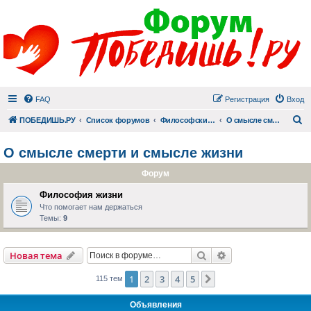
FAQ
Регистрация
Вход
П
ПОБЕДИШЬ.РУ
Список форумов
Философский раздел
О смысле смерти и смысле жизни
О смысле смерти и смысле жизни
Форум
Философия жизни
Что помогает нам держаться
Темы:
9
Поиск
Расширенный пои
Новая тема
1
2
3
4
5
След.
115 тем
Объявления