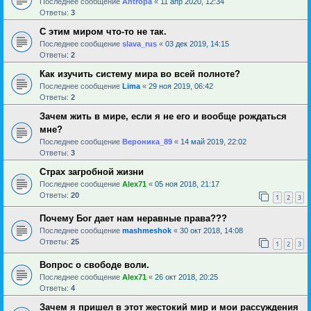
Последнее сообщение
Antropa
«
11 апр 2020, 12:34
Ответы:
3
С этим миром что-то не так.
Последнее сообщение
slava_rus
«
03 дек 2019, 14:15
Ответы:
2
Как изучить систему мира во всей полноте?
Последнее сообщение
Lima
«
29 ноя 2019, 06:42
Ответы:
2
Зачем жить в мире, если я не его и вообще рождаться
мне?
Последнее сообщение
Вероника_89
«
14 май 2019, 22:02
Ответы:
3
Страх загробной жизни
Последнее сообщение
Alex71
«
05 ноя 2018, 21:17
Ответы:
20
1
2
3
Почему Бог дает нам неравные права???
Последнее сообщение
mashmeshok
«
30 окт 2018, 14:08
Ответы:
25
1
2
3
Вопрос о свободе воли.
Последнее сообщение
Alex71
«
26 окт 2018, 20:25
Ответы:
4
Зачем я пришел в этот жестокий мир и мои рассуждения