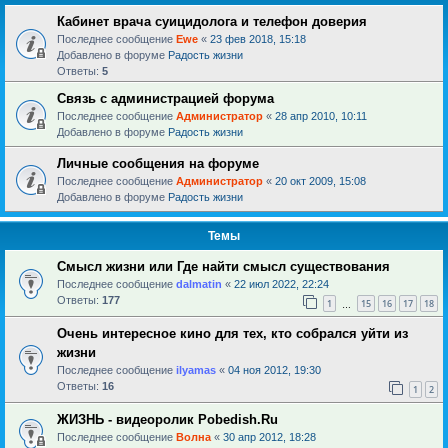
Кабинет врача суицидолога и телефон доверия
Последнее сообщение
Ewe
«
23 фев 2018, 15:18
Добавлено в форуме
Радость жизни
Ответы:
5
Связь с администрацией форума
Последнее сообщение
Администратор
«
28 апр 2010, 10:11
Добавлено в форуме
Радость жизни
Личные сообщения на форуме
Последнее сообщение
Администратор
«
20 окт 2009, 15:08
Добавлено в форуме
Радость жизни
Темы
Смысл жизни или Где найти смысл существования
Последнее сообщение
dalmatin
«
22 июл 2022, 22:24
Ответы:
177
1
15
16
17
18
…
Очень интересное кино для тех, кто собрался уйти из
жизни
Последнее сообщение
ilyamas
«
04 ноя 2012, 19:30
Ответы:
16
1
2
ЖИЗНЬ - видеоролик Pobedish.Ru
Последнее сообщение
Волна
«
30 апр 2012, 18:28