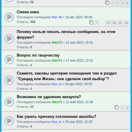
Ответы:
36
1
2
3
4
Смена ника
Последнее сообщение
Юр-36
«
15 авг 2024, 06:08
Ответы:
358
1
33
34
35
36
…
Почему нельзя писать личные сообщения, на этом
форуме?
Последнее сообщение
Alex71
«
12 ноя 2023, 15:41
Ответы:
9
Вопрос по творчеству
Последнее сообщение
Alex71
«
17 янв 2023, 12:31
Ответы:
3
Скажите, каковы критерии помещения тем в раздел
"Суицид или Жизнь: они сделали свой выбор"?
Последнее сообщение
Ilya_Iv
«
04 дек 2022, 04:50
Ответы:
4
Возможно ли удаление аккаунта?
Последнее сообщение
Alex71
«
11 май 2022, 11:08
Ответы:
10
1
2
Как узнать причину отклонения жалобы?
Последнее сообщение
Ilya_Iv
«
26 апр 2022, 11:20
Ответы:
4