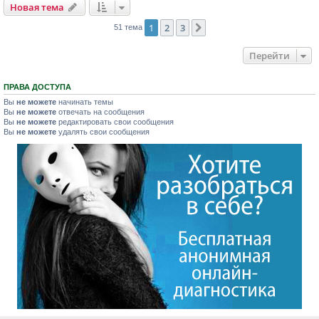
Новая тема
1
2
3
След.
51 тема
Перейти
ПРАВА ДОСТУПА
Вы
не можете
начинать темы
Вы
не можете
отвечать на сообщения
Вы
не можете
редактировать свои сообщения
Вы
не можете
удалять свои сообщения