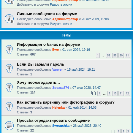
Добавлено в форуме
Радость жизни
Личные сообщения на форуме
Последнее сообщение
Администратор
«
20 окт 2009, 15:08
Добавлено в форуме
Радость жизни
Темы
Информация о банах на форуме
Последнее сообщение
Ewe
«
01 сен 2024, 19:16
Ответы:
607
1
58
59
60
61
…
Если Вы забыли пароль
Последнее сообщение
Varwen
«
15 май 2024, 19:11
Ответы:
1
Хочу поблагодарить...
Последнее сообщение
Звезда874
«
07 июл 2020, 14:47
Ответы:
114
1
9
10
11
12
…
Как вставить картинку или фотографию в форум?
Последнее сообщение
Helenka
«
01 май 2014, 14:03
Ответы:
3
Просьба отредактировать сообщение
Последнее сообщение
Swetushka
«
26 май 2026, 20:40
Ответы:
22
1
2
3