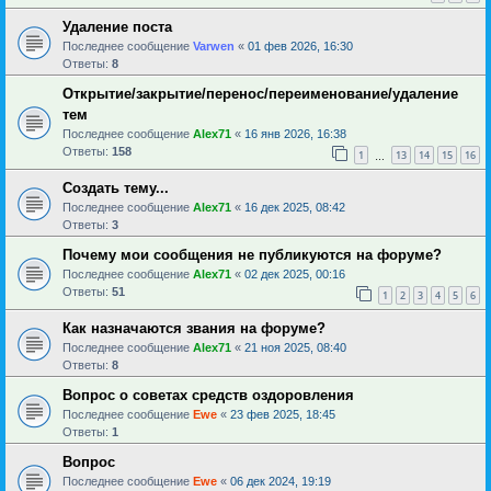
Удаление поста
Последнее сообщение
Varwen
«
01 фев 2026, 16:30
Ответы:
8
Открытие/закрытие/перенос/переименование/удаление
тем
Последнее сообщение
Alex71
«
16 янв 2026, 16:38
Ответы:
158
1
13
14
15
16
…
Создать тему...
Последнее сообщение
Alex71
«
16 дек 2025, 08:42
Ответы:
3
Почему мои сообщения не публикуются на форуме?
Последнее сообщение
Alex71
«
02 дек 2025, 00:16
Ответы:
51
1
2
3
4
5
6
Как назначаются звания на форуме?
Последнее сообщение
Alex71
«
21 ноя 2025, 08:40
Ответы:
8
Вопрос о советах средств оздоровления
Последнее сообщение
Ewe
«
23 фев 2025, 18:45
Ответы:
1
Вопрос
Последнее сообщение
Ewe
«
06 дек 2024, 19:19