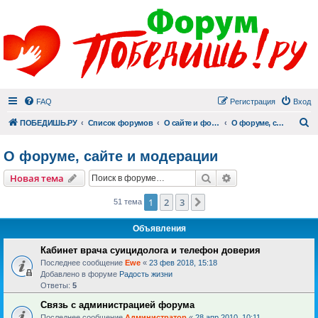
FAQ
Регистрация
Вход
П
ПОБЕДИШЬ.РУ
Список форумов
О сайте и форуме
О форуме, сайте и модерации
О форуме, сайте и модерации
Поиск
Расширенный пои
Новая тема
1
2
3
След.
51 тема
Объявления
Кабинет врача суицидолога и телефон доверия
Последнее сообщение
Ewe
«
23 фев 2018, 15:18
Добавлено в форуме
Радость жизни
Ответы:
5
Связь с администрацией форума
Последнее сообщение
Администратор
«
28 апр 2010, 10:11