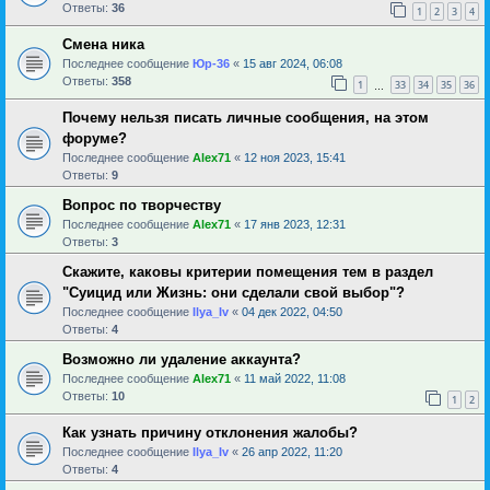
Ответы:
36
1
2
3
4
Смена ника
Последнее сообщение
Юр-36
«
15 авг 2024, 06:08
Ответы:
358
1
33
34
35
36
…
Почему нельзя писать личные сообщения, на этом
форуме?
Последнее сообщение
Alex71
«
12 ноя 2023, 15:41
Ответы:
9
Вопрос по творчеству
Последнее сообщение
Alex71
«
17 янв 2023, 12:31
Ответы:
3
Скажите, каковы критерии помещения тем в раздел
"Суицид или Жизнь: они сделали свой выбор"?
Последнее сообщение
Ilya_Iv
«
04 дек 2022, 04:50
Ответы:
4
Возможно ли удаление аккаунта?
Последнее сообщение
Alex71
«
11 май 2022, 11:08
Ответы:
10
1
2
Как узнать причину отклонения жалобы?
Последнее сообщение
Ilya_Iv
«
26 апр 2022, 11:20
Ответы:
4