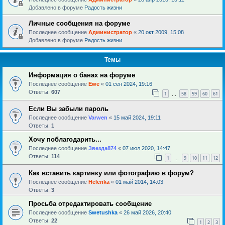
Добавлено в форуме
Радость жизни
Личные сообщения на форуме
Последнее сообщение
Администратор
«
20 окт 2009, 15:08
Добавлено в форуме
Радость жизни
Темы
Информация о банах на форуме
Последнее сообщение
Ewe
«
01 сен 2024, 19:16
Ответы:
607
1
58
59
60
61
…
Если Вы забыли пароль
Последнее сообщение
Varwen
«
15 май 2024, 19:11
Ответы:
1
Хочу поблагодарить...
Последнее сообщение
Звезда874
«
07 июл 2020, 14:47
Ответы:
114
1
9
10
11
12
…
Как вставить картинку или фотографию в форум?
Последнее сообщение
Helenka
«
01 май 2014, 14:03
Ответы:
3
Просьба отредактировать сообщение
Последнее сообщение
Swetushka
«
26 май 2026, 20:40
Ответы:
22
1
2
3