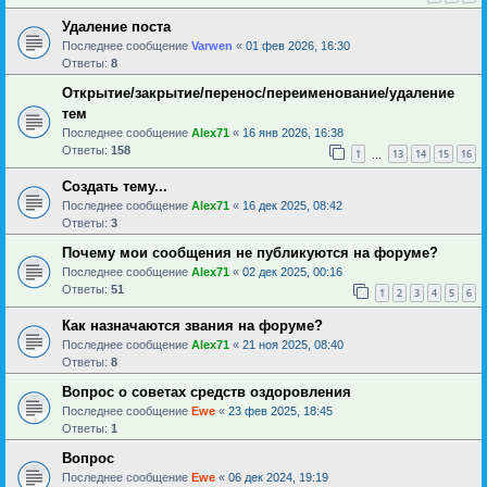
Удаление поста
Последнее сообщение
Varwen
«
01 фев 2026, 16:30
Ответы:
8
Открытие/закрытие/перенос/переименование/удаление
тем
Последнее сообщение
Alex71
«
16 янв 2026, 16:38
Ответы:
158
1
13
14
15
16
…
Создать тему...
Последнее сообщение
Alex71
«
16 дек 2025, 08:42
Ответы:
3
Почему мои сообщения не публикуются на форуме?
Последнее сообщение
Alex71
«
02 дек 2025, 00:16
Ответы:
51
1
2
3
4
5
6
Как назначаются звания на форуме?
Последнее сообщение
Alex71
«
21 ноя 2025, 08:40
Ответы:
8
Вопрос о советах средств оздоровления
Последнее сообщение
Ewe
«
23 фев 2025, 18:45
Ответы:
1
Вопрос
Последнее сообщение
Ewe
«
06 дек 2024, 19:19