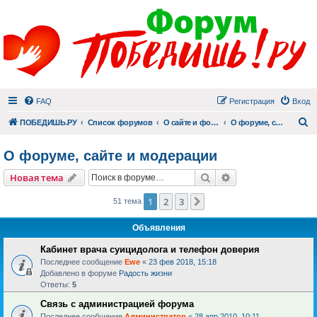
FAQ
Регистрация
Вход
П
ПОБЕДИШЬ.РУ
Список форумов
О сайте и форуме
О форуме, сайте и модерации
О форуме, сайте и модерации
Поиск
Расширенный пои
Новая тема
1
2
3
След.
51 тема
Объявления
Кабинет врача суицидолога и телефон доверия
Последнее сообщение
Ewe
«
23 фев 2018, 15:18
Добавлено в форуме
Радость жизни
Ответы:
5
Связь с администрацией форума
Последнее сообщение
Администратор
«
28 апр 2010, 10:11