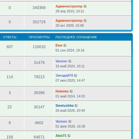
Администратор
0
340369
28 апр 2010, 10:11
Администратор
0
352729
20 окт 2009, 15:08
ОТВЕТЫ
ПРОСМОТРЫ
ПОСЛЕДНЕЕ СООБЩЕНИЕ
Ewe
607
110010
01 сен 2024, 19:16
Varwen
1
31479
15 май 2024, 19:11
Звезда874
114
79213
07 июл 2020, 14:47
Helenka
3
36386
01 май 2014, 14:03
Swetushka
22
30147
26 май 2026, 20:40
Varwen
8
4602
01 фев 2026, 16:30
Alex71
158
64671