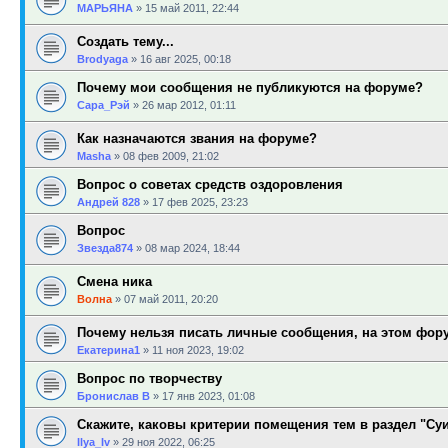
МАРЬЯНА
»
15 май 2011, 22:44
Создать тему...
Brodyaga
»
16 авг 2025, 00:18
Почему мои сообщения не публикуются на форуме?
Сара_Рэй
»
26 мар 2012, 01:11
Как назначаются звания на форуме?
Masha
»
08 фев 2009, 21:02
Вопрос о советах средств оздоровления
Андрей 828
»
17 фев 2025, 23:23
Вопрос
Звезда874
»
08 мар 2024, 18:44
Смена ника
Волна
»
07 май 2011, 20:20
Почему нельзя писать личные сообщения, на этом фор
Екатерина1
»
11 ноя 2023, 19:02
Вопрос по творчеству
Бронислав В
»
17 янв 2023, 01:08
Скажите, каковы критерии помещения тем в раздел "Су
Ilya_Iv
»
29 ноя 2022, 06:25