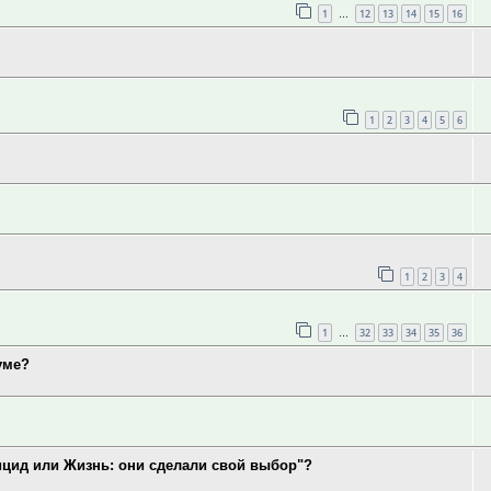
1
12
13
14
15
16
…
1
2
3
4
5
6
1
2
3
4
1
32
33
34
35
36
…
уме?
ицид или Жизнь: они сделали свой выбор"?