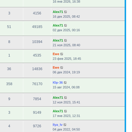
16 янв 2026, 16:38
Alex71
3
4156
16 дек 2025, 08:42
Alex71
51
49185
02 дек 2025, 00:16
Alex71
8
10394
21 ноя 2025, 08:40
Ewe
1
4535
23 фев 2025, 18:45
Ewe
36
14836
06 дек 2024, 19:19
Юр-36
358
76170
15 авг 2024, 06:08
Alex71
9
7854
12 ноя 2023, 15:41
Alex71
3
9149
17 янв 2023, 12:31
Ilya_Iv
4
9726
04 дек 2022, 04:50