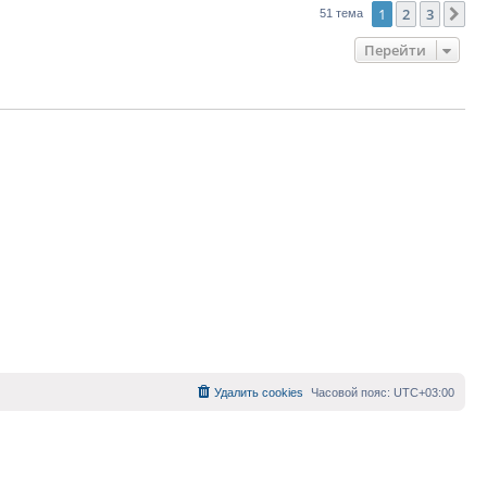
1
2
3
Сл
51 тема
Перейти
Удалить cookies
Часовой пояс:
UTC+03:00