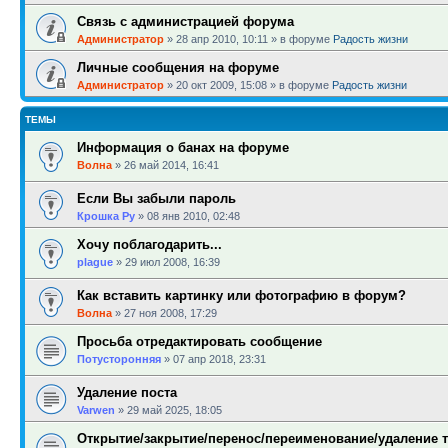
Связь с администрацией форума
Администратор
»
28 апр 2010, 10:11
» в форуме
Радость жизни
Личные сообщения на форуме
Администратор
»
20 окт 2009, 15:08
» в форуме
Радость жизни
ТЕМЫ
Информация о банах на форуме
Волна
»
26 май 2014, 16:41
Если Вы забыли пароль
Крошка Ру
»
08 янв 2010, 02:48
Хочу поблагодарить...
plague
»
29 июл 2008, 16:39
Как вставить картинку или фотографию в форум?
Волна
»
27 ноя 2008, 17:29
Просьба отредактировать сообщение
Потусторонняя
»
07 апр 2018, 23:31
Удаление поста
Varwen
»
29 май 2025, 18:05
Открытие/закрытие/перенос/переименование/удаление 