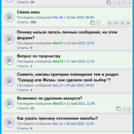
Ответы:
36
1
2
3
4
Смена ника
Последнее сообщение
Юр-36
«
15 авг 2024, 06:08
Ответы:
358
1
33
34
35
36
…
Почему нельзя писать личные сообщения, на этом
форуме?
Последнее сообщение
Alex71
«
12 ноя 2023, 15:41
Ответы:
9
Вопрос по творчеству
Последнее сообщение
Alex71
«
17 янв 2023, 12:31
Ответы:
3
Скажите, каковы критерии помещения тем в раздел
"Суицид или Жизнь: они сделали свой выбор"?
Последнее сообщение
Ilya_Iv
«
04 дек 2022, 04:50
Ответы:
4
Возможно ли удаление аккаунта?
Последнее сообщение
Alex71
«
11 май 2022, 11:08
Ответы:
10
1
2
Как узнать причину отклонения жалобы?
Последнее сообщение
Ilya_Iv
«
26 апр 2022, 11:20
Ответы:
4