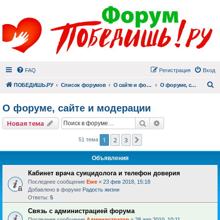
FAQ
Регистрация
Вход
П
ПОБЕДИШЬ.РУ
Список форумов
О сайте и форуме
О форуме, сайте и модерации
О форуме, сайте и модерации
Поиск
Расширенный пои
Новая тема
1
2
3
След.
51 тема
Объявления
Кабинет врача суицидолога и телефон доверия
Последнее сообщение
Ewe
«
23 фев 2018, 15:18
Добавлено в форуме
Радость жизни
Ответы:
5
Связь с администрацией форума
Последнее сообщение
Администратор
«
28 апр 2010, 10:11