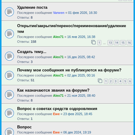
Удаление поста
Последнее сообщение
Varwen
«
01 фев 2026, 16:30
Ответы:
8
Открытие/закрытие/перенос/переименование/удаление
тем
Последнее сообщение
Alex71
«
16 янв 2026, 16:38
Ответы:
158
1
13
14
15
16
…
Создать тему...
Последнее сообщение
Alex71
«
16 дек 2025, 08:42
Ответы:
3
Почему мои сообщения не публикуются на форуме?
Последнее сообщение
Alex71
«
02 дек 2025, 00:16
Ответы:
51
1
2
3
4
5
6
Как назначаются звания на форуме?
Последнее сообщение
Alex71
«
21 ноя 2025, 08:40
Ответы:
8
Вопрос о советах средств оздоровления
Последнее сообщение
Ewe
«
23 фев 2025, 18:45
Ответы:
1
Вопрос
Последнее сообщение
Ewe
«
06 дек 2024, 19:19