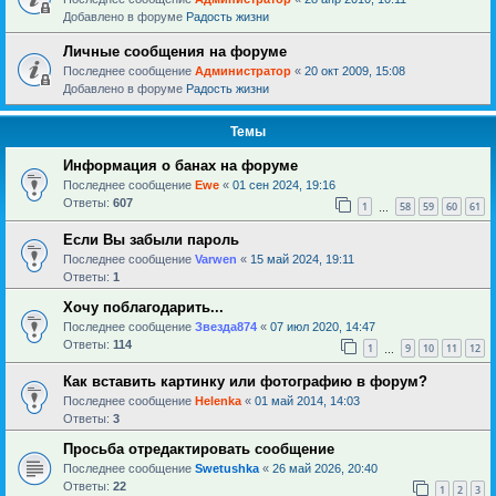
Добавлено в форуме
Радость жизни
Личные сообщения на форуме
Последнее сообщение
Администратор
«
20 окт 2009, 15:08
Добавлено в форуме
Радость жизни
Темы
Информация о банах на форуме
Последнее сообщение
Ewe
«
01 сен 2024, 19:16
Ответы:
607
1
58
59
60
61
…
Если Вы забыли пароль
Последнее сообщение
Varwen
«
15 май 2024, 19:11
Ответы:
1
Хочу поблагодарить...
Последнее сообщение
Звезда874
«
07 июл 2020, 14:47
Ответы:
114
1
9
10
11
12
…
Как вставить картинку или фотографию в форум?
Последнее сообщение
Helenka
«
01 май 2014, 14:03
Ответы:
3
Просьба отредактировать сообщение
Последнее сообщение
Swetushka
«
26 май 2026, 20:40
Ответы:
22
1
2
3