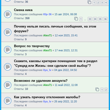
Ответы:
36
1
2
3
4
Смена ника
Последнее сообщение
Юр-36
«
15 авг 2024, 06:08
Ответы:
358
1
33
34
35
36
…
Почему нельзя писать личные сообщения, на этом
форуме?
Последнее сообщение
Alex71
«
12 ноя 2023, 15:41
Ответы:
9
Вопрос по творчеству
Последнее сообщение
Alex71
«
17 янв 2023, 12:31
Ответы:
3
Скажите, каковы критерии помещения тем в раздел
"Суицид или Жизнь: они сделали свой выбор"?
Последнее сообщение
Ilya_Iv
«
04 дек 2022, 04:50
Ответы:
4
Возможно ли удаление аккаунта?
Последнее сообщение
Alex71
«
11 май 2022, 11:08
Ответы:
10
1
2
Как узнать причину отклонения жалобы?
Последнее сообщение
Ilya_Iv
«
26 апр 2022, 11:20
Ответы:
4