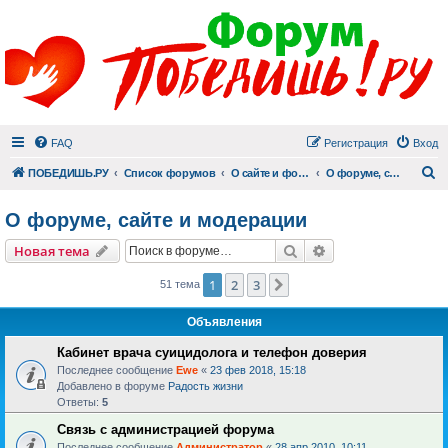
FAQ
Регистрация
Вход
П
ПОБЕДИШЬ.РУ
Список форумов
О сайте и форуме
О форуме, сайте и модерации
О форуме, сайте и модерации
Поиск
Расширенный пои
Новая тема
1
2
3
След.
51 тема
Объявления
Кабинет врача суицидолога и телефон доверия
Последнее сообщение
Ewe
«
23 фев 2018, 15:18
Добавлено в форуме
Радость жизни
Ответы:
5
Связь с администрацией форума
Последнее сообщение
Администратор
«
28 апр 2010, 10:11