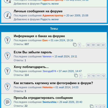
Добавлено в форуме
Радость жизни
Личные сообщения на форуме
Последнее сообщение
Администратор
«
20 окт 2009, 15:08
Добавлено в форуме
Радость жизни
Темы
Информация о банах на форуме
Последнее сообщение
Ewe
«
01 сен 2024, 19:16
Ответы:
607
1
58
59
60
61
…
Если Вы забыли пароль
Последнее сообщение
Varwen
«
15 май 2024, 19:11
Ответы:
1
Хочу поблагодарить...
Последнее сообщение
Звезда874
«
07 июл 2020, 14:47
Ответы:
114
1
9
10
11
12
…
Как вставить картинку или фотографию в форум?
Последнее сообщение
Helenka
«
01 май 2014, 14:03
Ответы:
3
Просьба отредактировать сообщение
Последнее сообщение
Swetushka
«
26 май 2026, 20:40
Ответы:
22
1
2
3