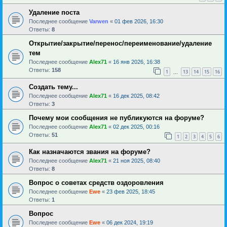
Удаление поста
Последнее сообщение
Varwen
«
01 фев 2026, 16:30
Ответы:
8
Открытие/закрытие/перенос/переименование/удаление
тем
Последнее сообщение
Alex71
«
16 янв 2026, 16:38
Ответы:
158
1
13
14
15
16
…
Создать тему...
Последнее сообщение
Alex71
«
16 дек 2025, 08:42
Ответы:
3
Почему мои сообщения не публикуются на форуме?
Последнее сообщение
Alex71
«
02 дек 2025, 00:16
Ответы:
51
1
2
3
4
5
6
Как назначаются звания на форуме?
Последнее сообщение
Alex71
«
21 ноя 2025, 08:40
Ответы:
8
Вопрос о советах средств оздоровления
Последнее сообщение
Ewe
«
23 фев 2025, 18:45
Ответы:
1
Вопрос
Последнее сообщение
Ewe
«
06 дек 2024, 19:19