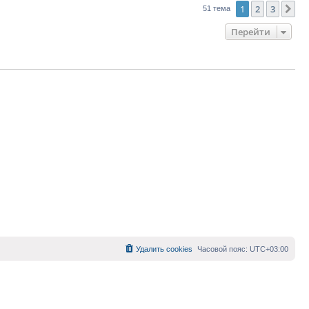
1
2
3
Сл
51 тема
Перейти
Удалить cookies
Часовой пояс:
UTC+03:00