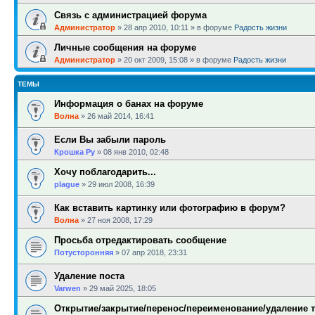
Связь с администрацией форума
Администратор
»
28 апр 2010, 10:11
» в форуме
Радость жизни
Личные сообщения на форуме
Администратор
»
20 окт 2009, 15:08
» в форуме
Радость жизни
ТЕМЫ
Информация о банах на форуме
Волна
»
26 май 2014, 16:41
Если Вы забыли пароль
Крошка Ру
»
08 янв 2010, 02:48
Хочу поблагодарить...
plague
»
29 июл 2008, 16:39
Как вставить картинку или фотографию в форум?
Волна
»
27 ноя 2008, 17:29
Просьба отредактировать сообщение
Потусторонняя
»
07 апр 2018, 23:31
Удаление поста
Varwen
»
29 май 2025, 18:05
Открытие/закрытие/перенос/переименование/удаление 