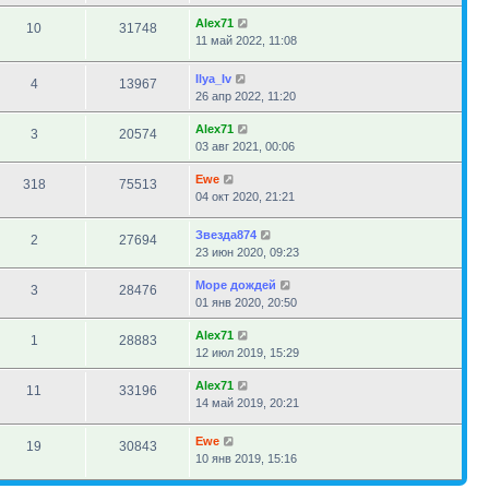
Alex71
10
31748
11 май 2022, 11:08
Ilya_Iv
4
13967
26 апр 2022, 11:20
Alex71
3
20574
03 авг 2021, 00:06
Ewe
318
75513
04 окт 2020, 21:21
Звезда874
2
27694
23 июн 2020, 09:23
Море дождей
3
28476
01 янв 2020, 20:50
Alex71
1
28883
12 июл 2019, 15:29
Alex71
11
33196
14 май 2019, 20:21
Ewe
19
30843
10 янв 2019, 15:16