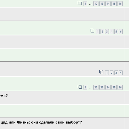
1
12
13
14
15
16
…
1
2
3
4
5
6
1
2
3
4
1
32
33
34
35
36
…
уме?
ицид или Жизнь: они сделали свой выбор"?