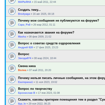
МАРЬЯНА
»
15 май 2011, 22:44
Создать тему...
Brodyaga
»
16 авг 2025, 00:18
Почему мои сообщения не публикуются на форуме?
Сара_Рэй
»
26 мар 2012, 01:11
Как назначаются звания на форуме?
Masha
»
08 фев 2009, 21:02
Вопрос о советах средств оздоровления
Андрей 828
»
17 фев 2025, 23:23
Вопрос
Звезда874
»
08 мар 2024, 18:44
Смена ника
Волна
»
07 май 2011, 20:20
Почему нельзя писать личные сообщения, на этом фор
Екатерина1
»
11 ноя 2023, 19:02
Вопрос по творчеству
Бронислав В
»
17 янв 2023, 01:08
Скажите, каковы критерии помещения тем в раздел "Су
Ilya_Iv
»
29 ноя 2022, 06:25