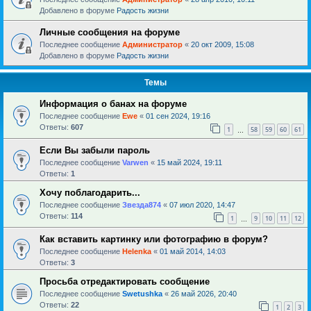
Добавлено в форуме
Радость жизни
Личные сообщения на форуме
Последнее сообщение
Администратор
«
20 окт 2009, 15:08
Добавлено в форуме
Радость жизни
Темы
Информация о банах на форуме
Последнее сообщение
Ewe
«
01 сен 2024, 19:16
Ответы:
607
1
58
59
60
61
…
Если Вы забыли пароль
Последнее сообщение
Varwen
«
15 май 2024, 19:11
Ответы:
1
Хочу поблагодарить...
Последнее сообщение
Звезда874
«
07 июл 2020, 14:47
Ответы:
114
1
9
10
11
12
…
Как вставить картинку или фотографию в форум?
Последнее сообщение
Helenka
«
01 май 2014, 14:03
Ответы:
3
Просьба отредактировать сообщение
Последнее сообщение
Swetushka
«
26 май 2026, 20:40
Ответы:
22
1
2
3