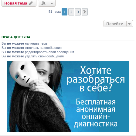
Новая тема
1
2
3
След.
51 тема
Перейти
ПРАВА ДОСТУПА
Вы
не можете
начинать темы
Вы
не можете
отвечать на сообщения
Вы
не можете
редактировать свои сообщения
Вы
не можете
удалять свои сообщения