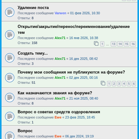
Удаление поста
Последнее сообщение
Varwen
«
01 фев 2026, 16:30
Ответы:
8
Открытие/закрытие/перенос/переименование/удаление
тем
Последнее сообщение
Alex71
«
16 янв 2026, 16:38
Ответы:
158
1
13
14
15
16
…
Создать тему...
Последнее сообщение
Alex71
«
16 дек 2025, 08:42
Ответы:
3
Почему мои сообщения не публикуются на форуме?
Последнее сообщение
Alex71
«
02 дек 2025, 00:16
Ответы:
51
1
2
3
4
5
6
Как назначаются звания на форуме?
Последнее сообщение
Alex71
«
21 ноя 2025, 08:40
Ответы:
8
Вопрос о советах средств оздоровления
Последнее сообщение
Ewe
«
23 фев 2025, 18:45
Ответы:
1
Вопрос
Последнее сообщение
Ewe
«
06 дек 2024, 19:19