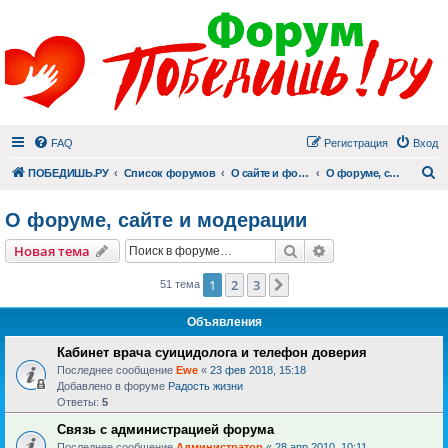
FAQ
Регистрация
Вход
П
ПОБЕДИШЬ.РУ
Список форумов
О сайте и форуме
О форуме, сайте и модерации
О форуме, сайте и модерации
Поиск
Расширенный пои
Новая тема
1
2
3
След.
51 тема
Объявления
Кабинет врача суицидолога и телефон доверия
Последнее сообщение
Ewe
«
23 фев 2018, 15:18
Добавлено в форуме
Радость жизни
Ответы:
5
Связь с администрацией форума
Последнее сообщение
Администратор
«
28 апр 2010, 10:11