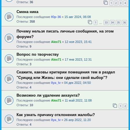
Ответы:
36
1
2
3
4
Смена ника
Последнее сообщение
Юр-36
«
15 авг 2024, 06:08
Ответы:
358
1
33
34
35
36
…
Почему нельзя писать личные сообщения, на этом
форуме?
Последнее сообщение
Alex71
«
12 ноя 2023, 15:41
Ответы:
9
Вопрос по творчеству
Последнее сообщение
Alex71
«
17 янв 2023, 12:31
Ответы:
3
Скажите, каковы критерии помещения тем в раздел
"Суицид или Жизнь: они сделали свой выбор"?
Последнее сообщение
Ilya_Iv
«
04 дек 2022, 04:50
Ответы:
4
Возможно ли удаление аккаунта?
Последнее сообщение
Alex71
«
11 май 2022, 11:08
Ответы:
10
1
2
Как узнать причину отклонения жалобы?
Последнее сообщение
Ilya_Iv
«
26 апр 2022, 11:20
Ответы:
4