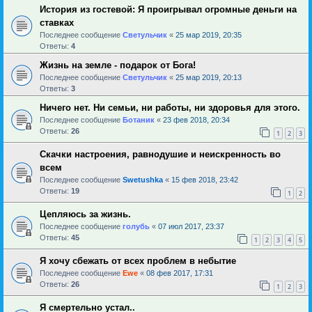
История из гостевой: Я проигрывал огромные деньги на
ставках
Последнее сообщение
Светульчик
«
25 мар 2019, 20:35
Ответы:
4
Жизнь на земле - подарок от Бога!
Последнее сообщение
Светульчик
«
25 мар 2019, 20:13
Ответы:
3
Ничего нет. Ни семьи, ни работы, ни здоровья для этого.
Последнее сообщение
Ботаник
«
23 фев 2018, 20:34
Ответы:
26
1
2
3
Скачки настроения, равнодушие и неискренность во
всем
Последнее сообщение
Swetushka
«
15 фев 2018, 23:42
Ответы:
19
1
2
Цепляюсь за жизнь.
Последнее сообщение
голубь
«
07 июл 2017, 23:37
Ответы:
45
1
2
3
4
5
Я хочу сбежать от всех проблем в небытие
Последнее сообщение
Ewe
«
08 фев 2017, 17:31
Ответы:
26
1
2
3
Я смертельно устал..