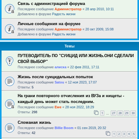
Связь с администрацией форума
Последнее сообщение
Администратор
«
28 апр 2010, 10:11
Добавлено в форуме
Радость жизни
Личные сообщения на форуме
Последнее сообщение
Администратор
«
20 окт 2009, 15:08
Добавлено в форуме
Радость жизни
Темы
ПУТЕВОДИТЕЛЬ ПО "СУИЦИД ИЛИ ЖИЗНЬ.ОНИ СДЕЛАЛИ
СВОЙ ВЫБОР"
Последнее сообщение
алиска
«
22 фев 2011, 17:11
Жизнь после суицидальных попыток
Последнее сообщение
Satou
«
12 ноя 2023, 17:07
Ответы:
5
На грани повторного отчисления из ВУЗа и нищеты -
каждый день может стать последним.
Последнее сообщение
Ewe
«
28 ноя 2022, 18:29
Ответы:
298
1
27
28
29
30
…
Сломаная жизнь
Последнее сообщение
Billie Boom
«
01 сен 2019, 20:32
Ответы:
42
1
2
3
4
5