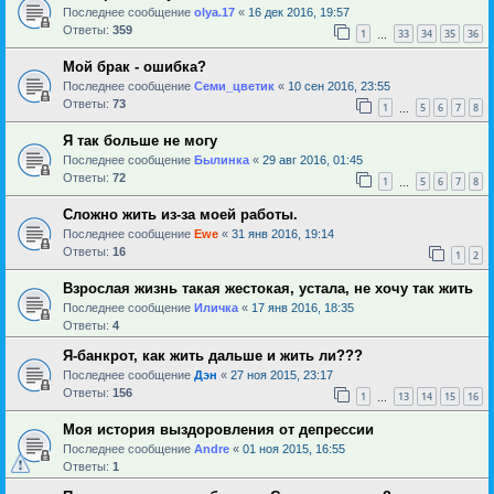
Последнее сообщение
olya.17
«
16 дек 2016, 19:57
Ответы:
359
1
33
34
35
36
…
Мой брак - ошибка?
Последнее сообщение
Семи_цветик
«
10 сен 2016, 23:55
Ответы:
73
1
5
6
7
8
…
Я так больше не могу
Последнее сообщение
Былинка
«
29 авг 2016, 01:45
Ответы:
72
1
5
6
7
8
…
Сложно жить из-за моей работы.
Последнее сообщение
Ewe
«
31 янв 2016, 19:14
Ответы:
16
1
2
Взрослая жизнь такая жестокая, устала, не хочу так жить
Последнее сообщение
Иличка
«
17 янв 2016, 18:35
Ответы:
4
Я-банкрот, как жить дальше и жить ли???
Последнее сообщение
Дэн
«
27 ноя 2015, 23:17
Ответы:
156
1
13
14
15
16
…
Моя история выздоровления от депрессии
Последнее сообщение
Andre
«
01 ноя 2015, 16:55
Ответы:
1