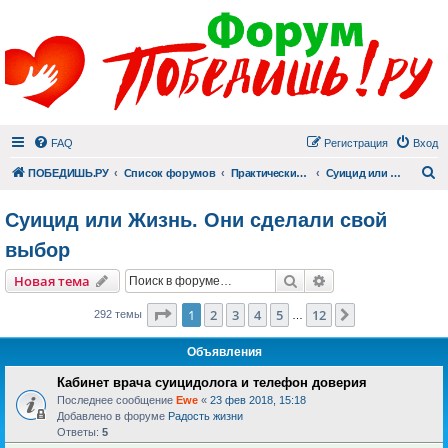
FAQ
Регистрация
Вход
П
ПОБЕДИШЬ.РУ
Список форумов
Практический раздел
Суицид или Жизнь. Они сделали свой выбор
Суицид или Жизнь. Они сделали свой
выбор
Поиск
Расширенный пои
Новая тема
Страница
1
из
12
1
2
3
4
5
12
След.
292 темы
…
Объявления
Кабинет врача суицидолога и телефон доверия
Последнее сообщение
Ewe
«
23 фев 2018, 15:18
Добавлено в форуме
Радость жизни
Ответы:
5