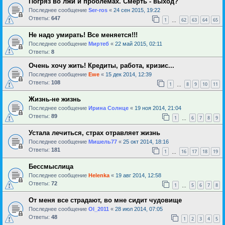
Погряз во лжи и проблемах. Смерть - выход?
Последнее сообщение
Ser-ros
«
24 сен 2015, 19:22
Ответы:
647
1
62
63
64
65
…
Не надо умирать! Все меняется!!!
Последнее сообщение
Миртеб
«
22 май 2015, 02:11
Ответы:
8
Очень хочу жить! Кредиты, работа, кризис...
Последнее сообщение
Ewe
«
15 дек 2014, 12:39
Ответы:
108
1
8
9
10
11
…
Жизнь-не жизнь
Последнее сообщение
Ирина Солнце
«
19 ноя 2014, 21:04
Ответы:
89
1
6
7
8
9
…
Устала лечиться, страх отравляет жизнь
Последнее сообщение
Мишель77
«
25 окт 2014, 18:16
Ответы:
181
1
16
17
18
19
…
Бессмыслица
Последнее сообщение
Helenka
«
19 авг 2014, 12:58
Ответы:
72
1
5
6
7
8
…
От меня все страдают, во мне сидит чудовище
Последнее сообщение
Ol_2011
«
28 июл 2014, 07:05
Ответы:
48
1
2
3
4
5