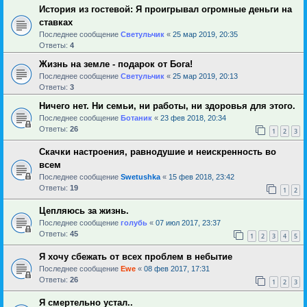
История из гостевой: Я проигрывал огромные деньги на
ставках
Последнее сообщение
Светульчик
«
25 мар 2019, 20:35
Ответы:
4
Жизнь на земле - подарок от Бога!
Последнее сообщение
Светульчик
«
25 мар 2019, 20:13
Ответы:
3
Ничего нет. Ни семьи, ни работы, ни здоровья для этого.
Последнее сообщение
Ботаник
«
23 фев 2018, 20:34
Ответы:
26
1
2
3
Скачки настроения, равнодушие и неискренность во
всем
Последнее сообщение
Swetushka
«
15 фев 2018, 23:42
Ответы:
19
1
2
Цепляюсь за жизнь.
Последнее сообщение
голубь
«
07 июл 2017, 23:37
Ответы:
45
1
2
3
4
5
Я хочу сбежать от всех проблем в небытие
Последнее сообщение
Ewe
«
08 фев 2017, 17:31
Ответы:
26
1
2
3
Я смертельно устал..