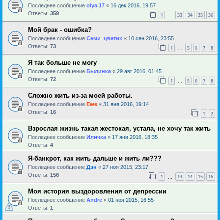
Последнее сообщение
olya.17
«
16 дек 2016, 19:57
Ответы:
359
1
33
34
35
36
…
Мой брак - ошибка?
Последнее сообщение
Семи_цветик
«
10 сен 2016, 23:55
Ответы:
73
1
5
6
7
8
…
Я так больше не могу
Последнее сообщение
Былинка
«
29 авг 2016, 01:45
Ответы:
72
1
5
6
7
8
…
Сложно жить из-за моей работы.
Последнее сообщение
Ewe
«
31 янв 2016, 19:14
Ответы:
16
1
2
Взрослая жизнь такая жестокая, устала, не хочу так жить
Последнее сообщение
Иличка
«
17 янв 2016, 18:35
Ответы:
4
Я-банкрот, как жить дальше и жить ли???
Последнее сообщение
Дэн
«
27 ноя 2015, 23:17
Ответы:
156
1
13
14
15
16
…
Моя история выздоровления от депрессии
Последнее сообщение
Andre
«
01 ноя 2015, 16:55
Ответы:
1