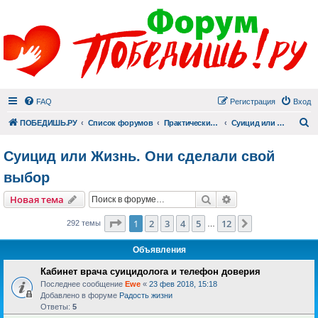
FAQ
Регистрация
Вход
П
ПОБЕДИШЬ.РУ
Список форумов
Практический раздел
Суицид или Жизнь. Они сделали свой выбор
Суицид или Жизнь. Они сделали свой
выбор
Поиск
Расширенный пои
Новая тема
Страница
1
из
12
1
2
3
4
5
12
След.
292 темы
…
Объявления
Кабинет врача суицидолога и телефон доверия
Последнее сообщение
Ewe
«
23 фев 2018, 15:18
Добавлено в форуме
Радость жизни
Ответы:
5