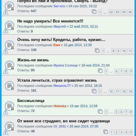
Погряз во лжи и проблемах. Смерть - выход?
Последнее сообщение
Ser-ros
«
24 сен 2015, 19:22
Ответы:
647
1
62
63
64
65
…
Не надо умирать! Все меняется!!!
Последнее сообщение
Миртеб
«
22 май 2015, 02:11
Ответы:
8
Очень хочу жить! Кредиты, работа, кризис...
Последнее сообщение
Ewe
«
15 дек 2014, 12:39
Ответы:
108
1
8
9
10
11
…
Жизнь-не жизнь
Последнее сообщение
Ирина Солнце
«
19 ноя 2014, 21:04
Ответы:
89
1
6
7
8
9
…
Устала лечиться, страх отравляет жизнь
Последнее сообщение
Мишель77
«
25 окт 2014, 18:16
Ответы:
181
1
16
17
18
19
…
Бессмыслица
Последнее сообщение
Helenka
«
19 авг 2014, 12:58
Ответы:
72
1
5
6
7
8
…
От меня все страдают, во мне сидит чудовище
Последнее сообщение
Ol_2011
«
28 июл 2014, 07:05
Ответы:
48
1
2
3
4
5