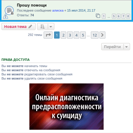
Прошу помощи
Последнее сообщение
алиска
«
15 июл 2014, 21:17
Ответы:
74
1
5
6
7
8
…
Новая тема
Страница
1
из
12
1
2
3
4
5
12
След.
292 темы
…
Перейти
ПРАВА ДОСТУПА
Вы
не можете
начинать темы
Вы
не можете
отвечать на сообщения
Вы
не можете
редактировать свои сообщения
Вы
не можете
удалять свои сообщения