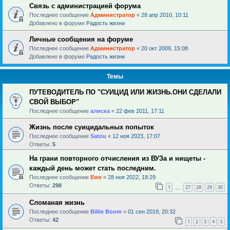
Связь с администрацией форума
Последнее сообщение
Администратор
«
28 апр 2010, 10:11
Добавлено в форуме
Радость жизни
Личные сообщения на форуме
Последнее сообщение
Администратор
«
20 окт 2009, 15:08
Добавлено в форуме
Радость жизни
Темы
ПУТЕВОДИТЕЛЬ ПО "СУИЦИД ИЛИ ЖИЗНЬ.ОНИ СДЕЛАЛИ
СВОЙ ВЫБОР"
Последнее сообщение
алиска
«
22 фев 2011, 17:11
Жизнь после суицидальных попыток
Последнее сообщение
Satou
«
12 ноя 2023, 17:07
Ответы:
5
На грани повторного отчисления из ВУЗа и нищеты -
каждый день может стать последним.
Последнее сообщение
Ewe
«
28 ноя 2022, 18:29
Ответы:
298
1
27
28
29
30
…
Сломаная жизнь
Последнее сообщение
Billie Boom
«
01 сен 2019, 20:32
Ответы:
42
1
2
3
4
5