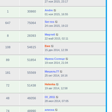
27 ноя 2015, 23:17
Andre
1
30860
01 ноя 2015, 16:55
Ser-ros
647
75064
24 сен 2015, 19:22
Миртеб
8
28393
22 май 2015, 02:11
Ewe
108
54615
15 дек 2014, 12:39
Ирина Солнце
89
51854
19 ноя 2014, 21:04
Мишель77
181
55569
25 окт 2014, 18:16
Helenka
72
51438
19 авг 2014, 12:58
Ol_2011
48
46056
28 июл 2014, 07:05
алиска
74
48990