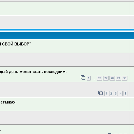
И СВОЙ ВЫБОР"
ждый день может стать последним.
1
26
27
28
29
30
…
1
2
3
4
5
 ставках
.