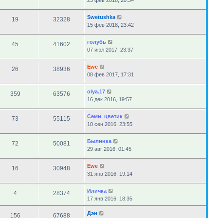
23 фев 2018, 20:34
Swetushka
19
32328
15 фев 2018, 23:42
голубь
45
41602
07 июл 2017, 23:37
Ewe
26
38936
08 фев 2017, 17:31
olya.17
359
63576
16 дек 2016, 19:57
Семи_цветик
73
55115
10 сен 2016, 23:55
Былинка
72
50081
29 авг 2016, 01:45
Ewe
16
30948
31 янв 2016, 19:14
Иличка
4
28374
17 янв 2016, 18:35
Дэн
156
67688