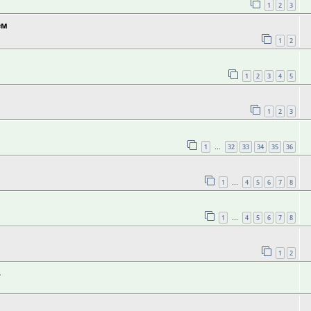
1
2
3
ем
1
2
1
2
3
4
5
1
2
3
1
32
33
34
35
36
…
1
4
5
6
7
8
…
1
4
5
6
7
8
…
1
2
ь