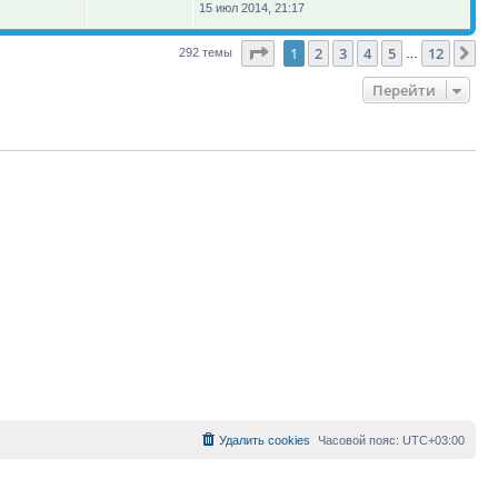
15 июл 2014, 21:17
Страница
1
из
12
1
2
3
4
5
12
Сл
292 темы
…
Перейти
Удалить cookies
Часовой пояс:
UTC+03:00