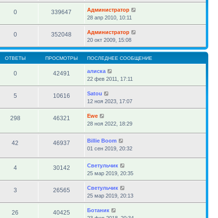
Администратор
0
339647
28 апр 2010, 10:11
Администратор
0
352048
20 окт 2009, 15:08
ОТВЕТЫ
ПРОСМОТРЫ
ПОСЛЕДНЕЕ СООБЩЕНИЕ
алиска
0
42491
22 фев 2011, 17:11
Satou
5
10616
12 ноя 2023, 17:07
Ewe
298
46321
28 ноя 2022, 18:29
Billie Boom
42
46937
01 сен 2019, 20:32
Светульчик
4
30142
25 мар 2019, 20:35
Светульчик
3
26565
25 мар 2019, 20:13
Ботаник
26
40425