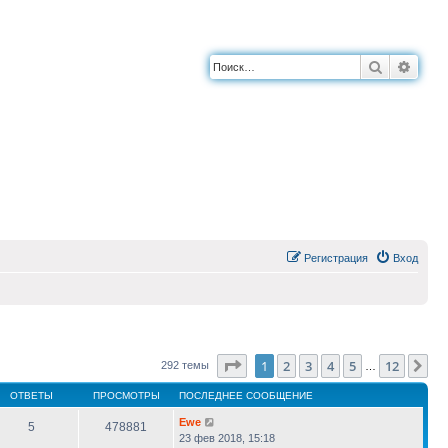
Поиск
Расш
Регистрация
Вход
Страница
1
из
12
1
2
3
4
5
12
Сл
292 темы
…
ОТВЕТЫ
ПРОСМОТРЫ
ПОСЛЕДНЕЕ СООБЩЕНИЕ
Ewe
5
478881
23 фев 2018, 15:18