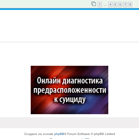
1
4
5
6
7
8
…
Создано на основе
phpBB
® Forum Software © phpBB Limited