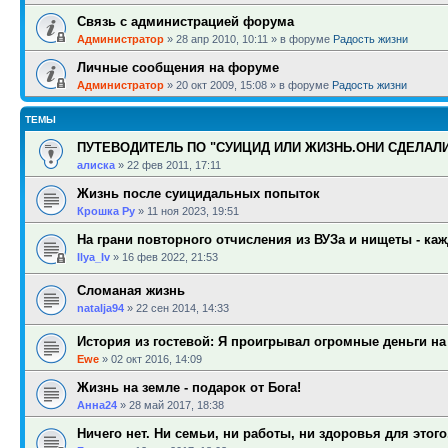
Связь с администрацией форума
Администратор
»
28 апр 2010, 10:11
» в форуме
Радость жизни
Личные сообщения на форуме
Администратор
»
20 окт 2009, 15:08
» в форуме
Радость жизни
ТЕМЫ
ПУТЕВОДИТЕЛЬ ПО "СУИЦИД ИЛИ ЖИЗНЬ.ОНИ СДЕЛАЛ
алиска
»
22 фев 2011, 17:11
Жизнь после суицидальных попыток
Крошка Ру
»
11 ноя 2023, 19:51
На грани повторного отчисления из ВУЗа и нищеты - ка
Ilya_Iv
»
16 фев 2022, 21:53
Сломаная жизнь
natalja94
»
22 сен 2014, 14:33
История из гостевой: Я проигрывал огромные деньги на
Ewe
»
02 окт 2016, 14:09
Жизнь на земле - подарок от Бога!
Анна24
»
28 май 2017, 18:38
Ничего нет. Ни семьи, ни работы, ни здоровья для этого