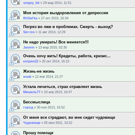
sergey_bk
»
29 мар 2014, 11:51
Моя история выздоровления от депрессии
RUSal'ka
»
27 окт 2015, 16:34
Погряз во лжи и проблемах. Смерть - выход?
Ser-ros
»
11 авг 2014, 12:29
Не надо умирать! Все меняется!!!
Jasmin
»
13 мар 2015, 02:35
Очень хочу жить! Кредиты, работа, кризис...
катрин22
»
20 окт 2014, 16:15
Жизнь-не жизнь
weak
»
12 янв 2014, 21:27
Устала лечиться, страх отравляет жизнь
Мишель77
»
10 апр 2013, 10:47
Бессмыслица
город
»
30 ноя 2013, 16:52
От меня все страдают, во мне сидит чудовище
Чудовище
»
05 июл 2011, 10:22
Прошу помощи