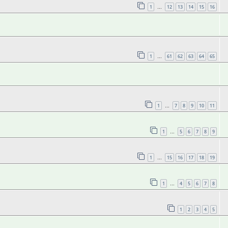
1
12
13
14
15
16
…
1
61
62
63
64
65
…
1
7
8
9
10
11
…
1
5
6
7
8
9
…
1
15
16
17
18
19
…
1
4
5
6
7
8
…
1
2
3
4
5