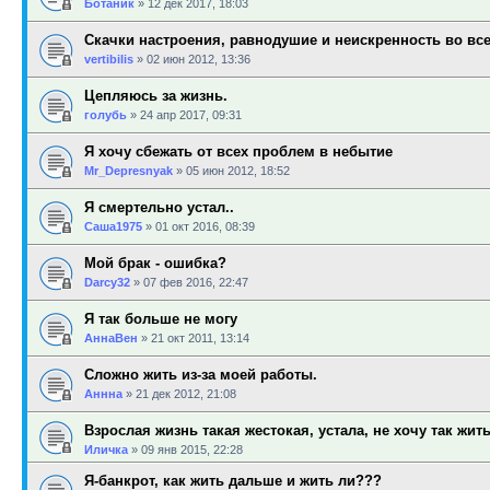
Ботаник
»
12 дек 2017, 18:03
Скачки настроения, равнодушие и неискренность во вс
vertibilis
»
02 июн 2012, 13:36
Цепляюсь за жизнь.
голубь
»
24 апр 2017, 09:31
Я хочу сбежать от всех проблем в небытие
Mr_Depresnyak
»
05 июн 2012, 18:52
Я смертельно устал..
Саша1975
»
01 окт 2016, 08:39
Мой брак - ошибка?
Darcy32
»
07 фев 2016, 22:47
Я так больше не могу
АннаВен
»
21 окт 2011, 13:14
Сложно жить из-за моей работы.
Аннна
»
21 дек 2012, 21:08
Взрослая жизнь такая жестокая, устала, не хочу так жит
Иличка
»
09 янв 2015, 22:28
Я-банкрот, как жить дальше и жить ли???