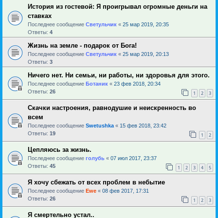
История из гостевой: Я проигрывал огромные деньги на
ставках
Последнее сообщение
Светульчик
«
25 мар 2019, 20:35
Ответы:
4
Жизнь на земле - подарок от Бога!
Последнее сообщение
Светульчик
«
25 мар 2019, 20:13
Ответы:
3
Ничего нет. Ни семьи, ни работы, ни здоровья для этого.
Последнее сообщение
Ботаник
«
23 фев 2018, 20:34
Ответы:
26
1
2
3
Скачки настроения, равнодушие и неискренность во
всем
Последнее сообщение
Swetushka
«
15 фев 2018, 23:42
Ответы:
19
1
2
Цепляюсь за жизнь.
Последнее сообщение
голубь
«
07 июл 2017, 23:37
Ответы:
45
1
2
3
4
5
Я хочу сбежать от всех проблем в небытие
Последнее сообщение
Ewe
«
08 фев 2017, 17:31
Ответы:
26
1
2
3
Я смертельно устал..