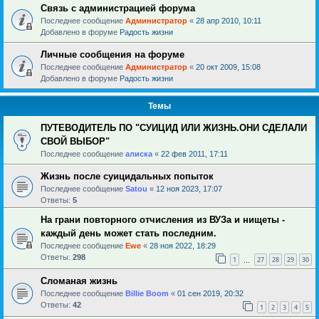
Связь с администрацией форума
Последнее сообщение
Администратор
«
28 апр 2010, 10:11
Добавлено в форуме
Радость жизни
Личные сообщения на форуме
Последнее сообщение
Администратор
«
20 окт 2009, 15:08
Добавлено в форуме
Радость жизни
Темы
ПУТЕВОДИТЕЛЬ ПО "СУИЦИД ИЛИ ЖИЗНЬ.ОНИ СДЕЛАЛИ
СВОЙ ВЫБОР"
Последнее сообщение
алиска
«
22 фев 2011, 17:11
Жизнь после суицидальных попыток
Последнее сообщение
Satou
«
12 ноя 2023, 17:07
Ответы:
5
На грани повторного отчисления из ВУЗа и нищеты -
каждый день может стать последним.
Последнее сообщение
Ewe
«
28 ноя 2022, 18:29
Ответы:
298
1
27
28
29
30
…
Сломаная жизнь
Последнее сообщение
Billie Boom
«
01 сен 2019, 20:32
Ответы:
42
1
2
3
4
5